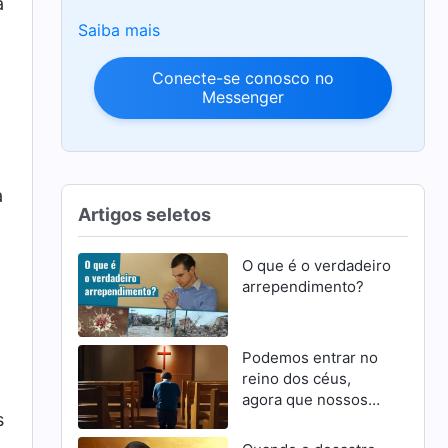
a
Saiba mais
Conecte-se conosco no
Messenger
a
Artigos seletos
O que é o verdadeiro
arrependimento?
Podemos entrar no
reino dos céus,
agora que nossos
s
pecados foram
perdoados?