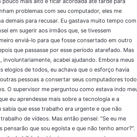
pouco mais alto e ficar acordada até tarde para
 tinham problemas com seu computador, eles me
ha demais para recusar. Eu gastava muito tempo com
nsei em sugerir aos irmãos que, se tivessem
eiro enviá-lo para que fosse consertado em outro
 depois que passasse por esse período atarefado. Mas
a, involuntariamente, acabei ajudando. Embora meus
s elogios de todos, eu achava que o esforço havia
 outras pessoas a consertar seus computadores todo
os. O supervisor me perguntou como estava indo me
ue eu aprendesse mais sobre a tecnologia e a
u sabia que esse trabalho era urgente e que não
o trabalho de vídeos. Mas então pensei: “Se eu me
es pensarão que sou egoísta e que não tenho amor?”.