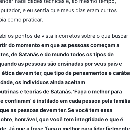
ender habilidades técnicas e, ao mesmo tempo,
putador, e eu sentia que meus dias eram curtos
ia como praticar.
ebi os pontos de vista incorretos sobre o que buscar
rtir do momento em que as pessoas começam a
ntes, de Satanás e do mundo todos os tipos de
 quando as pessoas são ensinadas por seus pais e
e ética devem ter, que tipo de pensamentos e caráte
dade, os indivíduos ainda aceitam
trinas e teorias de Satanás. ‘Faça o melhor para
e confiaram’ é instilado em cada pessoa pela famíli
que as pessoas devem ter. Se você tem essa
obre, honrável, que você tem integridade e que é
. Já que a frase ‘faça o melhor para lidar fielmente