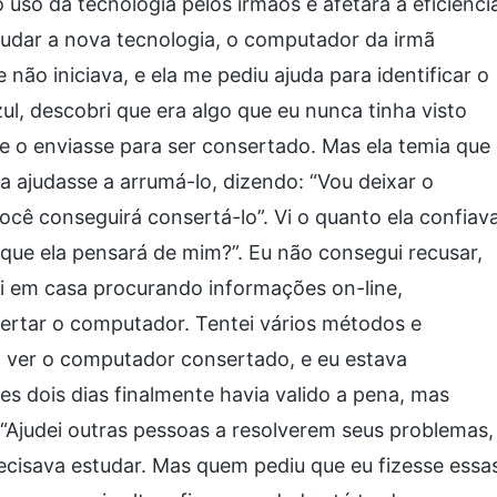
o uso da tecnologia pelos irmãos e afetará a eficiênci
udar a nova tecnologia, o computador da irmã
 não iniciava, e ela me pediu ajuda para identificar o
l, descobri que era algo que eu nunca tinha visto
ue o enviasse para ser consertado. Mas ela temia que
a ajudasse a arrumá-lo, dizendo: “Vou deixar o
ê conseguirá consertá-lo”. Vi o quanto ela confiav
que ela pensará de mim?”. Eu não consegui recusar,
ei em casa procurando informações on-line,
rtar o computador. Tentei vários métodos e
ao ver o computador consertado, e eu estava
s dois dias finalmente havia valido a pena, mas
“Ajudei outras pessoas a resolverem seus problemas,
cisava estudar. Mas quem pediu que eu fizesse essa