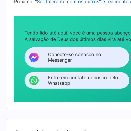
Próximo:
“Ser tolerante com os outros” é realmente
satisfeita, isso determina se você é consider
forma?
(Sim.)
Portanto, não é fácil ser visto
reconhecido pela sociedade?
(Sim.)
O que sig
Tendo lido até aqui, você é uma pessoa abenço
baixo e nem um pouco nobre. Se você satisfizer
A salvação de Deus dos últimos dias virá até vo
fielmente com o que as outras pessoas lhe c
Conecte-se conosco no
conduta moral em tais questões. Implicitamen
Messenger
pessoas, sua confiança de lidar com tarefas,
pessoa boa
”
(A Palavra, vol. 6: Sobre a busca da v
Entre em contato conosco pelo
sobre as palavras de Deus, entendi que eu n
Whatsapp
elas, mas sim de acordo com as ideias tradicio
lidar fielmente com o que as outras pessoas l
explicitamente essa ideia em mim, observei d
com os assuntos confiados a ele por outras pe
fossem, ele os resolvia, ganhando, assim, o r