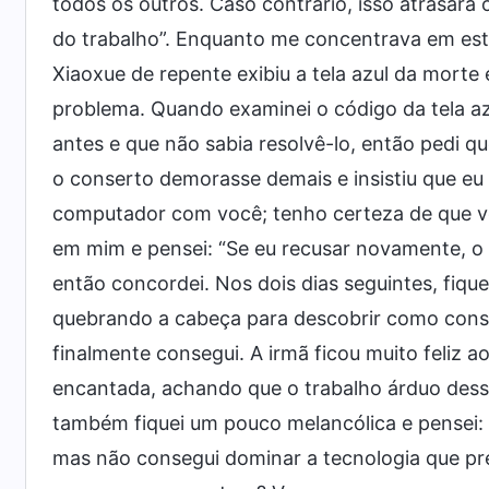
todos os outros. Caso contrário, isso atrasará 
do trabalho”. Enquanto me concentrava em est
Xiaoxue de repente exibiu a tela azul da morte e
problema. Quando examinei o código da tela azu
antes e que não sabia resolvê-lo, então pedi q
o conserto demorasse demais e insistiu que eu 
computador com você; tenho certeza de que voc
em mim e pensei: “Se eu recusar novamente, o 
então concordei. Nos dois dias seguintes, fiqu
quebrando a cabeça para descobrir como conse
finalmente consegui. A irmã ficou muito feliz 
encantada, achando que o trabalho árduo desse
também fiquei um pouco melancólica e pensei: 
mas não consegui dominar a tecnologia que pre