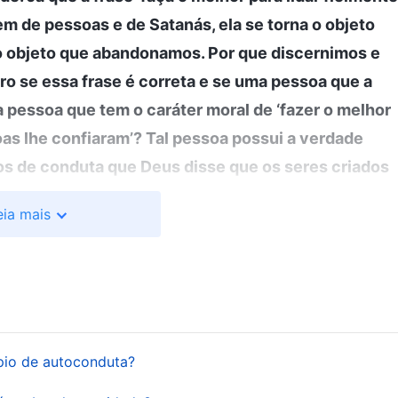
m de pessoas e de Satanás, ela se torna o objeto
 o objeto que abandonamos. Por que discernimos e
 se essa frase é correta e se uma pessoa que a
 pessoa que tem o caráter moral de ‘fazer o melhor
oas lhe confiaram’? Tal pessoa possui a verdade
ios de conduta que Deus disse que os seres criados
faça o melhor para lidar fielmente com o que as
eia mais
iquem em palavras próprias o que essa frase
nfiar uma tarefa, você não deveria poupar esforços
lguém lhe confiar uma tarefa, ele não o tem em alta
 você e acredita que você é confiável. Assim, não
er, você deveria concordar e fazê-lo bem e
ípio de autoconduta?
as, para que elas fiquem felizes e satisfeitas. Ao
é que, se a pessoa que lhe confiou uma tarefa está