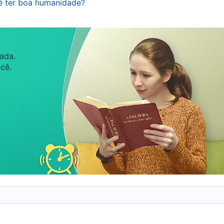
 é ter boa humanidade?
ado uma pessoa boa. Isso pode ser explicado dessa
 como uma pessoa boa aos olhos dos outros e ser
nifica que é ‘fácil’? Significa que o padrão é muito
ada.
 o padrão moral de ‘faça o melhor para lidar
cê.
onfiaram’, você será considerado uma pessoa com
te, significa que você merece a confiança das
 que você é uma pessoa respeitável e que você é um
. Ao refleti
erdade, “O que significa buscar a verdade (14)”)
ão estava me conduzindo nem agindo de acordo com
nais instiladas por Satanás, como “faça o melhor para
he confiaram”. Embora meus pais não tenham incutido
esde pequena como meu avô lidava com muito cuidad
ssoas e que, por mais difíceis ou demorados que
espeito das pessoas ao seu redor e até mesmo sendo