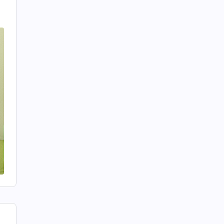
a
r
o