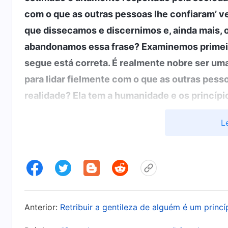
com o que as outras pessoas lhe confiaram’ ve
que dissecamos e discernimos e, ainda mais,
abandonamos essa frase? Examinemos primeiro
segue está correta. É realmente nobre ser uma
para lidar fielmente com o que as outras pess
realidade? Ela tem a humanidade e os princíp
deveriam ter? Todos vocês entendem a frase ‘
L
outras pessoas lhe confiaram’? Primeiro expl
significa.
(Significa que, quando alguém lhe co
para completá-la.)
Não deveria ser assim? Se a
estima? Ele o tem em alta estima, acredita em
importa o que as pessoas peçam para você faz
Anterior:
Retribuir a gentileza de alguém é um princ
completamente de acordo com as exigências del
fazê-lo, você é uma pessoa boa. A implicação 