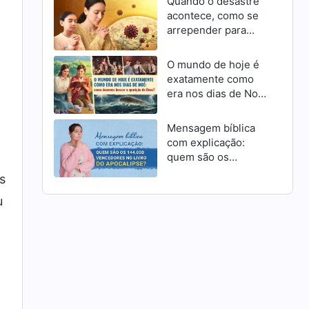
Quando o desastre
acontece, como se
arrepender para
receber a
misericórdia de
O mundo de hoje é
Deus como cristãos
exatamente como
era nos dias de Noé:
como devemos
buscar a aparição de
Mensagem bíblica
Deus?
com explicação:
quem são os
144.000 vencedores
s
no livro do
u
Apocalipse?