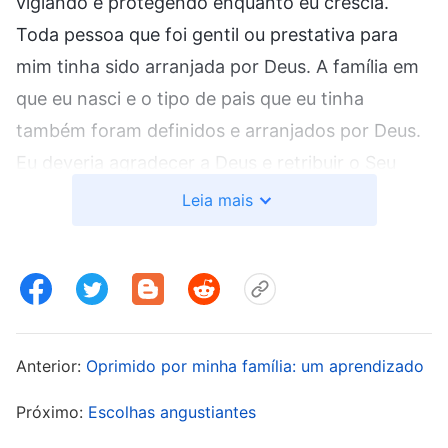
vigiando e protegendo enquanto eu crescia.
Toda pessoa que foi gentil ou prestativa para
mim tinha sido arranjada por Deus. A família em
que eu nasci e o tipo de pais que eu tinha
também foram definidos e arranjados por Deus.
Eu deveria agradecer a Deus e retribuir o Seu
amor, por ter podido crescer sem nenhum
Leia mais
incidente, por eu estava viva para ver o dia de
hoje. Se eu negasse ou traísse Deus por causa
dos meus sentimentos pela minha família, isso
seria impensável. Minha mãe estava preocupada
comigo, e sua saúde deteriorava. Tudo isso não
Anterior:
Oprimido por minha família: um aprendizado
era culpa do Partido Comunista? Se ele não
Próximo:
Escolhas angustiantes
tivesse me detido e perseguido, meus pais não