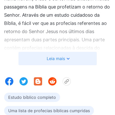
passagens na Bíblia que profetizam o retorno do
Senhor. Através de um estudo cuidadoso da
Bíblia, é fácil ver que as profecias referentes ao
retorno do Senhor Jesus nos últimos dias
apresentam duas partes principais. Uma parte
contém profecias relacionadas à descida do
Senhor em segredo, e a outra parte contém
Leia mais
profecias relacionadas à descida do Senhor
numa nuvem e ao Senhor se revelando
abertamente. Vejamos primeiro algumas
profecias que dizem respeito à vinda do Senhor
em segredo. Por favor, abrem a Bíblia no
Estudo bíblico completo
versículo 15 do capítulo 16 do livro de
Uma lista de profecias bíblicas cumpridas
Apocalipse: “
Eis que venho como ladrão
”.