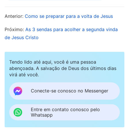
Leiamos agora o versículo 3 no capítulo 3: “
Se
Anterior:
Como se preparar para a volta de Jesus
não vigiares, virei como um ladrão, e não
saberás a que hora sobre ti virei
”. E temos
Próximo:
As 3 sendas para acolher a segunda vinda
também o
evangelho
de Mateus, capítulo 24,
de Jesus Cristo
versículo 44, que diz: “
Por isso ficai também vós
apercebidos; porque numa hora em que não
Tendo lido até aqui, você é uma pessoa
penseis, virá o Filho do homem
”. Estes são
abençoada. A salvação de Deus dos últimos dias
apenas alguns exemplos. Irmãos e irmãs, as
virá até você.
palavras “
como ladrão
” e “
hora em que não
penseis
” escritas nessas passagens estão
Conecte-se conosco no Messenger
dizendo que, quando o Senhor retornar, Ele
descerá em segredo e virá em silêncio. “
Filho do
Entre em contato conosco pelo
Whatsapp
homem
” certamente se refere a alguém que
nasce do homem e a uma carne que possui