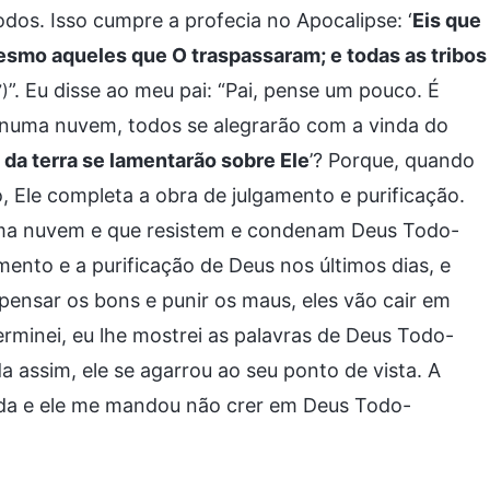
os. Isso cumpre a profecia no Apocalipse: ‘
Eis que
esmo aqueles que O traspassaram; e todas as tribos
”. Eu disse ao meu pai: “Pai, pense um pouco. É
7)
 numa nuvem, todos se alegrarão com a vinda do
s da terra se lamentarão sobre Ele
’? Porque, quando
Ele completa a obra de julgamento e purificação.
a nuvem e que resistem e condenam Deus Todo-
ento e a purificação de Deus nos últimos dias, e
nsar os bons e punir os maus, eles vão cair em
minei, eu lhe mostrei as palavras de Deus Todo-
 assim, ele se agarrou ao seu ponto de vista. A
itada e ele me mandou não crer em Deus Todo-