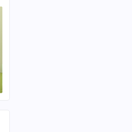
,
r
r