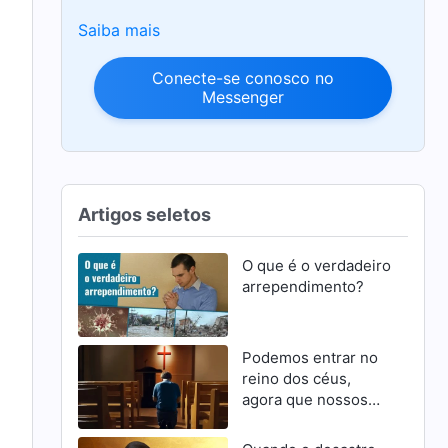
Saiba mais
Conecte-se conosco no
Messenger
Artigos seletos
O que é o verdadeiro
arrependimento?
Podemos entrar no
reino dos céus,
agora que nossos
pecados foram
perdoados?