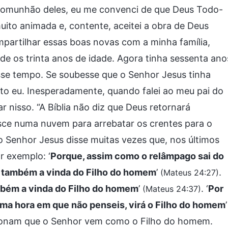
comunhão deles, eu me convenci de que Deus Todo-
uito animada e, contente, aceitei a obra de Deus
partilhar essas boas novas com a minha família,
de os trinta anos de idade. Agora tinha sessenta ano
sse tempo. Se soubesse que o Senhor Jesus tinha
anto eu. Inesperadamente, quando falei ao meu pai do
 nisso. “A Bíblia não diz que Deus retornará
desce numa nuvem para arrebatar os crentes para o
, o Senhor Jesus disse muitas vezes que, nos últimos
r exemplo: ‘
Porque, assim como o relâmpago sai do
rá também a vinda do Filho do homem
’
.
(Mateus 24:27)
ambém a vinda do Filho do homem
’
. ‘
Por
(Mateus 24:37)
ma hora em que não penseis, virá o Filho do homem
’
ncionam que o Senhor vem como o Filho do homem.