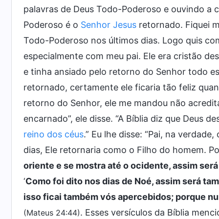
palavras de Deus Todo-Poderoso e ouvindo a 
Poderoso é o
Senhor Jesus
retornado. Fiquei m
Todo-Poderoso nos últimos dias. Logo quis com
especialmente com meu pai. Ele era cristão des
e tinha ansiado pelo retorno do Senhor todo e
retornado, certamente ele ficaria tão feliz qu
retorno do Senhor, ele me mandou não acreditar
encarnado”, ele disse. “A Bíblia diz que Deus 
reino dos céus
.” Eu lhe disse: “Pai, na verdade
dias, Ele retornaria como o Filho do homem. Po
oriente e se mostra até o ocidente, assim se
‘
Como foi dito nos dias de Noé, assim será t
isso ficai também vós apercebidos; porque nu
. Esses versículos da Bíblia me
(Mateus 24:44)