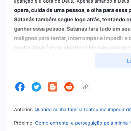
aparição e a obra de Deus, “Apenas amando a Deus 
opera, cuida de uma pessoa, e olha para essa 
Satanás também segue logo atrás, tentando en
ganhar essa pessoa, Satanás fará tudo em seu 
malignos para tentar, interromper e impedir a 
oculto. Qual é esse objetivo? Ele não quer q
que Deus quer ganhar, quer controlá-los, com
L
a ele para cometer atos malignos e resistir a 
Palavra, vol. 2: Sobre
conhecer a Deus
, “O Próprio D
tive algum entendimento dos truques de Satan
tenta de tudo e usa todas as pessoas e coisas 
acontecendo comigo. Quando soube que eu cri
Anterior:
Quando minha família tentou me impedir d
para me impedir e perturbar. Ele inventou a des
coisas antes de cada reunião e deliberadament
Próximo:
Como enfrentei a perseguição pela minha f