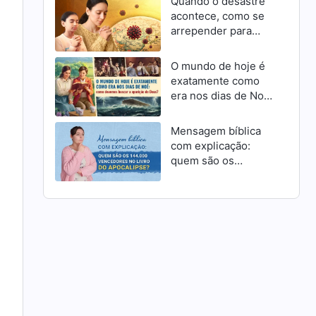
Quando o desastre
acontece, como se
arrepender para
receber a
misericórdia de
O mundo de hoje é
Deus como cristãos
exatamente como
era nos dias de Noé:
como devemos
buscar a aparição de
Mensagem bíblica
Deus?
com explicação:
quem são os
144.000 vencedores
no livro do
Apocalipse?