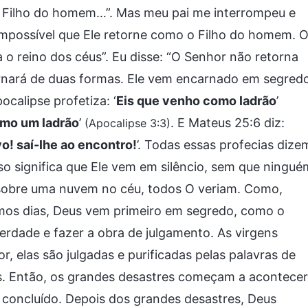
o Filho do homem…”. Mas meu pai me interrompeu e
impossível que Ele retorne como o Filho do homem. 
o reino dos céus”. Eu disse: “O Senhor não retorna
ornará de duas formas. Ele vem encarnado em segred
calipse profetiza: ‘
Eis que venho como ladrão
’
como um ladrão
’
. E Mateus 25:6 diz:
(Apocalipse 3:3)
vo! saí-lhe ao encontro!
’. Todas essas profecias dize
so significa que Ele vem em silêncio, sem que ningué
 sobre uma nuvem no céu, todos O veriam. Como,
imos dias, Deus vem primeiro em segredo, como o
rdade e fazer a obra de julgamento. As virgens
 elas são julgadas e purificadas pelas palavras de
. Então, os grandes desastres começam a acontecer
é concluído. Depois dos grandes desastres, Deus