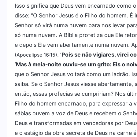
Isso significa que Deus vem encarnado como 
disse: “O Senhor Jesus é o Filho do homem. É 
Senhor só virá numa nuvem para nos levar para 
só numa nuvem. A Bíblia profetiza que Ele ret
e depois Ele vem abertamente numa nuvem. Apo
. ‘
Pois se não vigiares, virei 
(Apocalipse 16:15)
‘
Mas à meia-noite ouviu-se um grito: Eis o noi
que o Senhor Jesus voltará como um ladrão. Is
saiba. Se o Senhor Jesus viesse abertamente,
então, essas profecias se cumpririam? Nos últ
Filho do homem encarnado, para expressar a ve
sábias ouvem a voz de Deus e recebem o Senhor,
Deus e transformadas em vencedoras por Deus
e o estágio da obra secreta de Deus na carne 