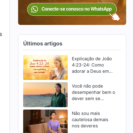
s
Últimos artigos
Explicação de João
4:23-24: Como
adorar a Deus em
espírito e em
verdade
Você não pode
desempenhar bem o
dever sem se
esforçar para
progredir
Não sou mais
cautelosa demais
nos deveres