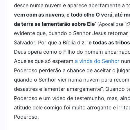
desce numa nuvem e aparece abertamente a tod
vem com as nuvens, e todo olho O verá, até m
da terra se lamentarão sobre Ele
’
(Apocalipse 1:
evidente que, quando o Senhor Jesus retornar
Salvador. Por que a Bíblia diz: ‘
e todas as tribo
Deus opera como o Filho do homem encarnado, 
Aqueles que só esperam
a vinda do Senhor
num
Poderoso perderão a chance de aceitar o julgam
quando o Senhor vier numa nuvem para recompe
desastres e lamentar amargamente”. Quando ter
Poderoso e um vídeo de testemunho, mas, ainda
atitude dele comigo foi muito arrogante e irr
Poderoso.