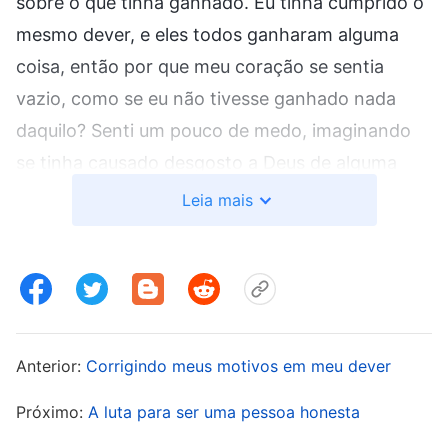
sobre o que tinha ganhado. Eu tinha cumprido o
mesmo dever, e eles todos ganharam alguma
coisa, então por que meu coração se sentia
vazio, como se eu não tivesse ganhado nada
daquilo? Senti um pouco de medo, imaginando
se tinha causado desgosto a Deus de alguma
forma. Depois daquilo, comecei a buscar e orar a
Leia mais
Deus, pedindo que Ele me guiasse para eu
conhecer a mim mesma. Um dia, li estas palavras
de Deus: “
As pessoas sempre dizem que Deus
vê o fundo do coração e observa tudo. No
entanto, as pessoas nunca sabem por que
Anterior:
Corrigindo meus motivos em meu dever
algumas nunca ganham esclarecimento do
Próximo:
A luta para ser uma pessoa honesta
Espírito Santo, por que nunca podem obter