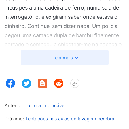
meus pés a uma cadeira de ferro, numa sala de
interrogatório, e exigiram saber onde estava o
dinheiro. Continuei sem dizer nada. Um policial
pegou uma camada dupla de bambu finamente
cortado e começou a chicotear-me na cabeça e
na parte superior do corpo, para tentar forçar-
Leia mais
me a abrir a boca. Minha cabeça foi jogada para
trás e para a frente. Quando não conseguiu que
eu abrisse a boca, ele torceu minhas orelhas
violentamente enquanto as puxava para cima
com muita força e gritava: “Eu lhe fiz uma droga
Anterior:
Tortura implacável
de uma pergunta! Você é surdo ou o quê? Acha
que pode me ignorar? Se bancar o durão, vou
Próximo:
Tentações nas aulas de lavagem cerebral
espancar você, e depois veremos quem é o