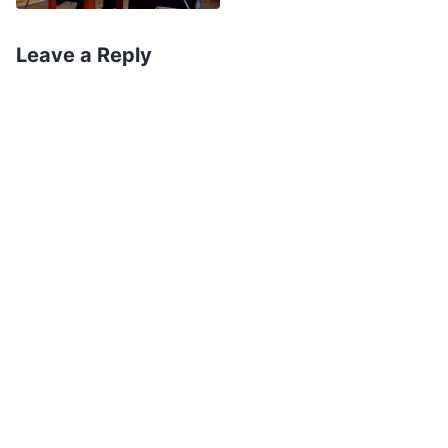
sobre isso agora, quando eu escolhi Zhang,
essas duas irmãs apontaram, de fato, que ela
Leave a Reply
tinha humanidade ruim. Eu sabia, também, que
elas se preocupavam com o fato de que escolher
uma malfeitora como líder afetaria o trabalho da
igreja, mas na época elas não conseguiam ver a
essência de Zhang claramente, por isso não
ousaram condená-la diretamente como uma
malfeitora. Mas eu fui arrogante e hipócrita
demais, e as menosprezei. Achei que a maioria
das pessoas que elas escolheram em seu tempo
como líderes eram inferiores — se elas não
conseguiam julgar as pessoas, de que servia o
conselho delas? Quando, depois de tanto