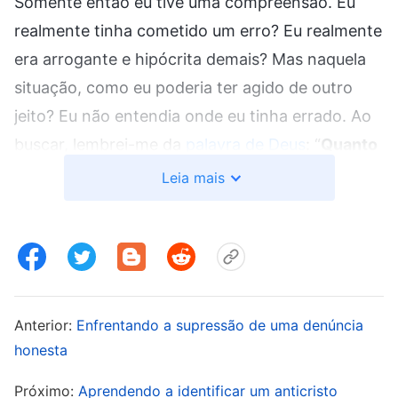
Somente então eu tive uma compreensão. Eu
realmente tinha cometido um erro? Eu realmente
era arrogante e hipócrita demais? Mas naquela
situação, como eu poderia ter agido de outro
jeito? Eu não entendia onde eu tinha errado. Ao
buscar, lembrei-me da
palavra de Deus
: “
Quanto
mais você sente que em certas áreas agiu bem
Leia mais
ou fez a coisa certa, e quanto mais você acha
que pode satisfazer a vontade de Deus ou que é
capaz de se gabar em certas áreas, então mais
vale a pena se conhecer naquelas áreas e mais
vale a pena escavá-las a fundo para ver que
Anterior:
Enfrentando a supressão de uma denúncia
impurezas existem em você, bem como que
honesta
coisas não podem satisfazer a vontade de
Próximo:
Aprendendo a identificar um anticristo