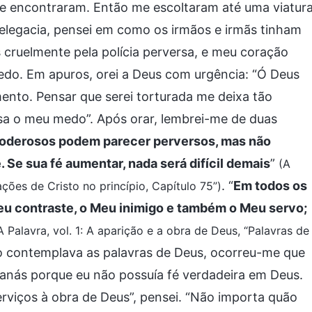
que encontraram. Então me escoltaram até uma viatur
elegacia, pensei em como os irmãos e irmãs tinham
 cruelmente pela polícia perversa, e meu coração
edo. Em apuros, orei a Deus com urgência: “Ó Deus
nto. Pensar que serei torturada me deixa tão
lsa o meu medo”. Após orar, lembrei-me de duas
 poderosos podem parecer perversos, mas não
 Se sua fé aumentar, nada será difícil demais
”
(A
. “
Em todos os
ações de Cristo no princípio, Capítulo 75”)
eu contraste, o Meu inimigo e também o Meu servo;
A Palavra, vol. 1: A aparição e a obra de Deus, “Palavras de
o contemplava as palavras de Deus, ocorreu-me que
anás porque eu não possuía fé verdadeira em Deus.
erviços à obra de Deus”, pensei. “Não importa quão