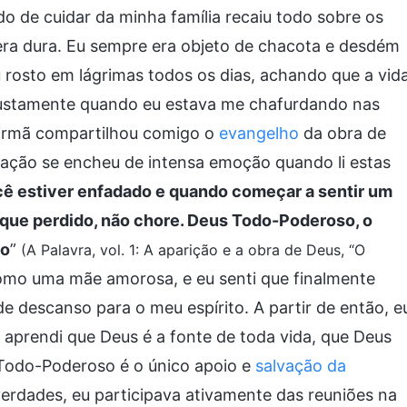
rdo de cuidar da minha família recaiu todo sobre os
ra dura. Eu sempre era objeto de chacota e desdém
 rosto em lágrimas todos os dias, achando que a vid
ustamente quando eu estava me chafurdando nas
irmã compartilhou comigo o
evangelho
da obra de
ração se encheu de intensa emoção quando li estas
ê estiver enfadado e quando começar a sentir um
ique perdido, não chore. Deus Todo-Poderoso, o
po
”
(A Palavra, vol. 1: A aparição e a obra de Deus, “O
mo uma mãe amorosa, e eu senti que finalmente
de descanso para o meu espírito. A partir de então, e
e aprendi que Deus é a fonte de toda vida, que Deus
Todo-Poderoso é o único apoio e
salvação da
verdades, eu participava ativamente das reuniões na