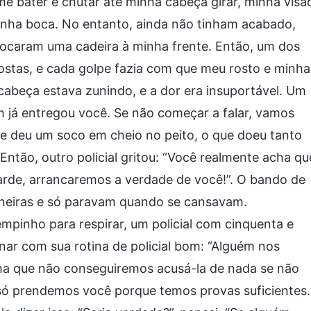
 bater e chutar até minha cabeça girar, minha visã
minha boca. No entanto, ainda não tinham acabado,
ocaram uma cadeira à minha frente. Então, um dos
ostas, e cada golpe fazia com que meu rosto e minha
abeça estava zunindo, e a dor era insuportável. Um
ém já entregou você. Se não começar a falar, vamos
 me deu um soco em cheio no peito, o que doeu tanto
Então, outro policial gritou: “Você realmente acha qu
tarde, arrancaremos a verdade de você!”. O bando de
maneiras e só paravam quando se cansavam.
pinho para respirar, um policial com cinquenta e
ar com sua rotina de policial bom: “Alguém nos
cha que não conseguiremos acusá-la de nada se não
só prendemos você porque temos provas suficientes.