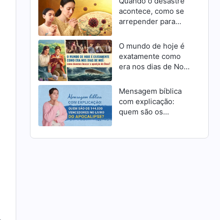
Quando o desastre
acontece, como se
arrepender para
receber a
misericórdia de
O mundo de hoje é
Deus como cristãos
exatamente como
era nos dias de Noé:
como devemos
buscar a aparição de
Mensagem bíblica
Deus?
com explicação:
quem são os
144.000 vencedores
no livro do
Apocalipse?