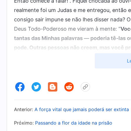
Então comece a falar!”. Fiquei chocada ao ouvi-
realmente foi um Judas e me entregou, então e
consigo sair impune se não lhes disser nada? 
Deus Todo-Poderoso me vieram à mente: “
Voc
tantas das Minhas palavras — poderia tê-las 
pode. Outras pessoas não creem, mas você p
precisa defender Deus e dar testemunho Dele
L
importa quão rude Deus seja com você, você ai
retribuir Seu amor e precisa ter consciência,
humilhação por vir do céu à terra para operar
imundície. Ao vir a uma terra de imundície, 
para o bem de vocês
”
(A Palavra, vol. 1: A apariç
Anterior:
A força vital que jamais poderá ser extinta
. Cada uma das palavra
descendentes de Moabe”)
consciência se sentiu duramente repreendida.
Próximo:
Passando a flor da idade na prisão