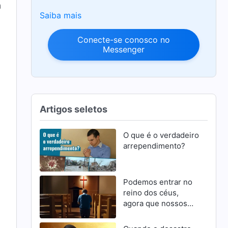
a
Saiba mais
Conecte-se conosco no
Messenger
Artigos seletos
O que é o verdadeiro
arrependimento?
Podemos entrar no
reino dos céus,
agora que nossos
pecados foram
perdoados?