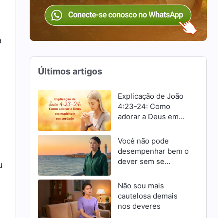
a
Últimos artigos
Explicação de João
4:23-24: Como
adorar a Deus em
espírito e em
verdade
Você não pode
desempenhar bem o
dever sem se
u
esforçar para
progredir
Não sou mais
cautelosa demais
nos deveres