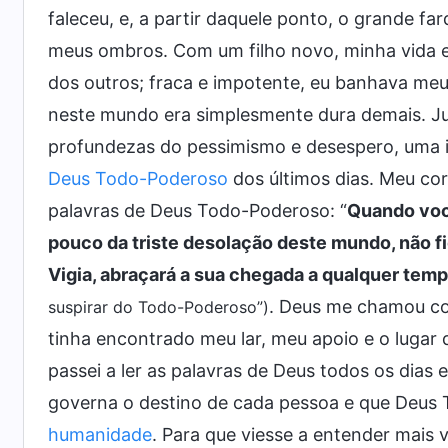
faleceu, e, a partir daquele ponto, o grande fa
meus ombros. Com um filho novo, minha vida e
dos outros; fraca e impotente, eu banhava meu
neste mundo era simplesmente dura demais. J
profundezas do pessimismo e desespero, uma 
Deus Todo-Poderoso
dos últimos dias. Meu co
palavras de Deus Todo-Poderoso: “
Quando voc
pouco da triste desolação deste mundo, não f
Vigia, abraçará a sua chegada a qualquer tem
. Deus me chamou co
suspirar do Todo-Poderoso”)
tinha encontrado meu lar, meu apoio e o lugar 
passei a ler as palavras de Deus todos os dias 
governa o destino de cada pessoa e que Deus 
humanidade
. Para que viesse a entender mais 