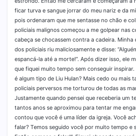
estrondo. Então me cercaram e começaram a me
ficar turva e sangue jorrar do meu nariz e da 
pois ordenaram que me sentasse no chão e col
policiais malignos começou a me golpear nas c
cabeça se chocassem contra a cadeira. Minha c
dos policiais riu maliciosamente e disse: “Algu
espancá-la até a morte!”. Após dizer isso, ele
que fiquei muito tempo sem conseguir inspirar. 
é algum tipo de Liu Hulan? Mais cedo ou mais 
policiais perversos me torturou de todas as 
Justamente quando pensei que receberia um tem
tantos anos se aproximou para tentar me engan
contou que você é uma líder da igreja. Você a
falar? Temos seguido você por muito tempo e 