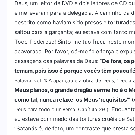
Deus, um leitor de DVD e dois leitores de CD 
e me levaram para a delegacia. A caminho da d
descrito como haviam sido presos e torturados
saltou para a garganta; eu estava com tanto m
Todo-Poderoso! Sinto-me tão fraca neste mome
apavorada. Por favor, dá-me fé e força e expu
passagens das palavras de Deus: “
De fora, os
temam, pois isso é porque vocês têm pouca fé.
Palavra, vol. 1: A aparição e a obra de Deus, “Declar
Meus planos, o grande dragão vermelho é o M
como tal, nunca relaxei os Meus ‘requisitos’
”
(
. Enquant
Deus para todo o universo, Capítulo 29”)
eu estava com medo das torturas cruéis de Sat
“Satanás é, de fato, um contraste que presta s