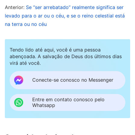
Anterior:
Se “ser arrebatado” realmente significa ser
Há verdadeiramente muitas maneiras de louvar a
levado para o ar ou o céu, e se o reino celestial está
Deus: chamando Seu nome, aproximando-se
na terra ou no céu
Dele, pensando Nele, lendo em
oração
,
empenhando-nos em comunhão, contemplando
Tendo lido até aqui, você é uma pessoa
e ponderando, em oração e cânticos de louvor.
abençoada. A salvação de Deus dos últimos dias
Nesses tipos de louvor, há prazer e há unção; no
virá até você.
louvor, há poder e também há um fardo. No
Conecte-se conosco no Messenger
louvor, há fé e há nova percepção.
Coopere ativamente com Deus, coordene em
Entre em contato conosco pelo
Whatsapp
serviço e torne-se um, cumpra as intenções de
Deus Todo-Poderoso, apresse-se para se tornar
um santo corpo espiritual, esmague Satanás e dê