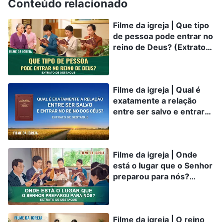
fim ao destino de Satanás. A igreja da Filadélfia
Conteúdo relacionado
foi arrebatada para a presença de Deus e se
Filme da igreja | Que tipo
manifesta em Sua glória.
de pessoa pode entrar no
reino de Deus? (Extrato
A Palavra, vol. 1: A aparição e a obra de Deus,
de destaque)
“Declarações de Cristo no princípio, Capítulo 2”
Filme da igreja | Qual é
exatamente a relação
A aparição de Deus já se deu em todas as igrejas.
entre ser salvo e entrar
É o Espírito que fala; Ele é um fogo consumidor,
no reino dos céus?
Ele porta majestade e está julgando. Ele é o Filho
(Extrato de destaque)
do homem, vestido com um traje que chega aos
Filme da igreja | Onde
pés, e cingido no peito por um cinturão dourado.
está o lugar que o Senhor
preparou para nós?
Sua cabeça e Seus cabelos são brancos como a
(Extrato de destaque)
lã, e Seus olhos como chama de fogo; e Seus
pés, como bronze reluzente, como se tivessem
Filme da igreja | O reino