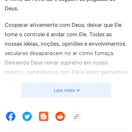
Deus.
Cooperar ativamente com Deus; deixar que Ele
tome o controle é andar com Ele. Todas as
nossas ideias, noções, opiniões e envolvimentos
seculares desaparecem no ar como fumaça.
Deixamos Deus reinar supremo em nosso
espírito, caminhamos com Ele e assim ganhamos
transcendência, superando o mundo, e nosso
Leia mais
espírito voa livre e alcança a libertação: esse é o
resultado quando Deus Todo-Poderoso Se torna
Rei. Como poderíamos não dançar e cantar em
louvor, oferecendo nossos louvores, oferecendo
novos hinos?