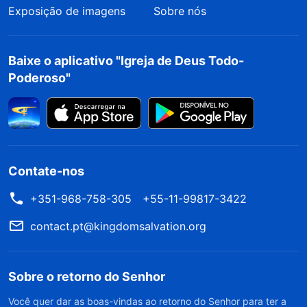
coisas! O universo e todas as coisas estão em
Exposição de imagens
Sobre nós
Minhas mãos. Se Eu falar, assim será. Se Eu
ordenar, assim será. Satanás está sob Meus pés,
Baixe o aplicativo "Igreja de Deus Todo-
no poço sem fundo! Quando Minha voz for
Poderoso"
emitida, o céu e a terra passarão e serão
reduzidos a nada! Todas as coisas serão
renovadas e essa é uma verdade inalterável e
absolutamente correta. Eu venci o mundo, bem
Contate-nos
como todos os malvados. Estou sentado aqui,
+351-968-758-305
+55-11-99817-3422
falando com vocês; todos os que têm ouvidos
devem ouvir e todos os que vivem devem
contact.pt@kingdomsalvation.org
aceitar.
Sobre o retorno do Senhor
Os dias chegarão ao fim; todas as coisas neste
Você quer dar as boas-vindas ao retorno do Senhor para ter a
mundo serão reduzidas a nada e todas as coisas