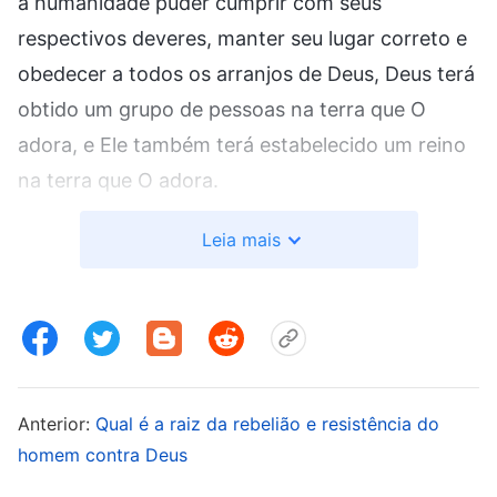
a humanidade puder cumprir com seus
respectivos deveres, manter seu lugar correto e
obedecer a todos os arranjos de Deus, Deus terá
obtido um grupo de pessoas na terra que O
adora, e Ele também terá estabelecido um reino
na terra que O adora.
A Palavra, vol. 1: A aparição e a obra de Deus, “Deus e
Leia mais
o homem entrarão em descanso juntos”
A obra feita por Deus difere em cada período. Se
você demonstra grande obediência à obra de
Deus em uma fase, mas, na fase seguinte, sua
Anterior:
Qual é a raiz da rebelião e resistência do
obediência para com Sua obra é pobre, ou você
homem contra Deus
é incapaz de obedecer, então Deus o