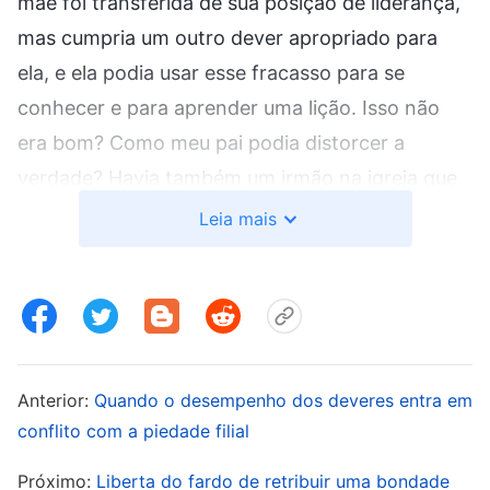
mãe foi transferida de sua posição de liderança,
mas cumpria um outro dever apropriado para
ela, e ela podia usar esse fracasso para se
conhecer e para aprender uma lição. Isso não
era bom? Como meu pai podia distorcer a
verdade? Havia também um irmão na igreja que
tinha largado o emprego para cumprir seu dever
Leia mais
em tempo integral. Quando seu dever não era
muito exigente, ele achou um trabalho paralelo
para ganhar dinheiro. Era trabalho duro, e ele
ganhava a vida enquanto cumpria seu dever. Ele
nunca tinha feito um trabalho tão pesado, e
Anterior:
Quando o desempenho dos deveres entra em
quando se esgotava, ele se sentia para baixo.
conflito com a piedade filial
Quando meu pai descobriu, disse ao irmão:
Próximo:
Liberta do fardo de retribuir uma bondade