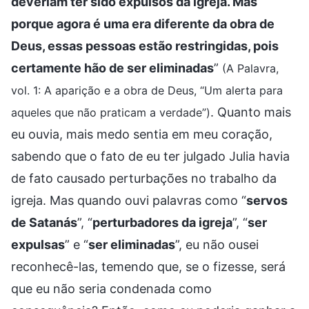
deveriam ter sido expulsos da igreja. Mas
porque agora é uma era diferente da obra de
Deus, essas pessoas estão restringidas, pois
certamente hão de ser eliminadas
”
(A Palavra,
vol. 1: A aparição e a obra de Deus, “Um alerta para
. Quanto mais
aqueles que não praticam a verdade”)
eu ouvia, mais medo sentia em meu coração,
sabendo que o fato de eu ter julgado Julia havia
de fato causado perturbações no trabalho da
igreja. Mas quando ouvi palavras como “
servos
de Satanás
”, “
perturbadores da igreja
”, “
ser
expulsas
” e “
ser eliminadas
”, eu não ousei
reconhecê-las, temendo que, se o fizesse, será
que eu não seria condenada como