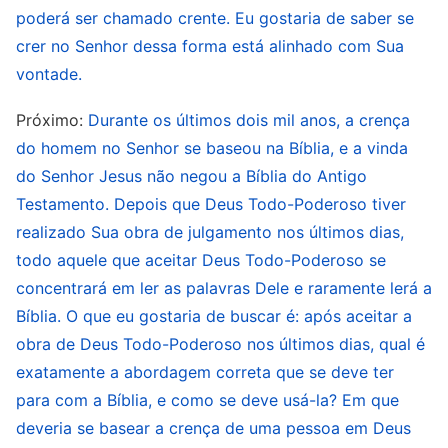
fizeram com que o homem adotasse alguns bons
poderá ser chamado crente. Eu gostaria de saber se
comportamentos superficialmente, mas não
crer no Senhor dessa forma está alinhado com Sua
vontade.
resolviam as raízes do pecado do homem nem
mudavam o caráter da vida dele, para o homem
Próximo:
Durante os últimos dois mil anos, a crença
alcançar a purificação, a salvação e a perfeição.
do homem no Senhor se baseou na Bíblia, e a vinda
Assim, as palavras emitidas pelo Senhor Jesus
do Senhor Jesus não negou a Bíblia do Antigo
Testamento. Depois que Deus Todo-Poderoso tiver
durante a Era da Graça só podem ser chamadas
realizado Sua obra de julgamento nos últimos dias,
de caminho do arrependimento, mas não
todo aquele que aceitar Deus Todo-Poderoso se
caminho da vida eterna.
concentrará em ler as palavras Dele e raramente lerá a
Bíblia. O que eu gostaria de buscar é: após aceitar a
Qual é o caminho da vida eterna? É o caminho
obra de Deus Todo-Poderoso nos últimos dias, qual é
da verdade que permite ao homem viver para
exatamente a abordagem correta que se deve ter
sempre, nele, o homem abandona as amarras e
para com a Bíblia, e como se deve usá-la? Em que
restrições de sua natureza pecaminosa, muda
deveria se basear a crença de uma pessoa em Deus