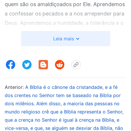
quem são os amaldiçoados por Ele. Aprendemos
a confessar os pecados e a nos arrepender para
Deus. Aprendemos a humildade, a tolerância e o
perdão e sabemos que devemos assumir a cruz
Leia mais
para seguir o Senhor. Vemos por nós mesmos a
misericórdia e a compaixão ilimitada do Senhor
Jesus, e que somente se colocando diante do
Senhor Jesus na fé, desfrutaremos de Sua graça
abundante e da verdade. As palavras e a obra de
Anterior:
A Bíblia é o cânone da cristandade, e a fé
Deus durante a Era da Lei e a Era da Graça
dos crentes no Senhor tem se baseado na Bíblia por
conforme registradas na Bíblia eram a verdade
dois milênios. Além disso, a maioria das pessoas no
proferida por Deus de acordo com o plano de
mundo religioso crê que a Bíblia representa o Senhor,
salvar a humanidade e com as necessidades da
que a crença no Senhor é igual à crença na Bíblia, e
humanidade naquela época. Essas verdades só
vice-versa, e que, se alguém se desviar da Bíblia, não