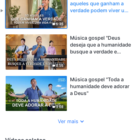
aqueles que ganham a
verdade podem viver uma
vida real"
6:35
Música gospel "Deus
deseja que a humanidade
busque a verdade e
sobreviva"
8:56
Música gospel "Toda a
humanidade deve adorar
a Deus"
3:08
Ver mais