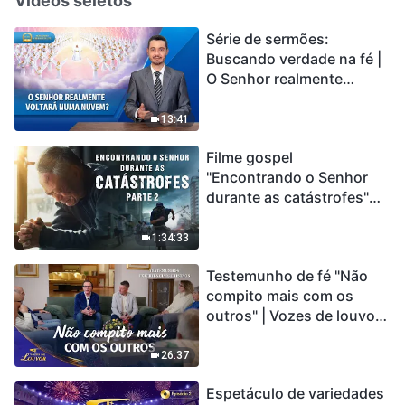
Vídeos seletos
Série de sermões:
Buscando verdade na fé |
O Senhor realmente
voltará numa nuvem?
13:41
Filme gospel
"Encontrando o Senhor
durante as catástrofes"
(Parte 2) A Terra está
entrando em um “Evento
1:34:33
de extinção em massa”. As
Testemunho de fé "Não
catástrofes ccontecem, a
compito mais com os
humanidade está
outros" | Vozes de louvor
entrando em contagem
2026
regressiva, você
encontrou uma maneira
26:37
de sobreviver?
Espetáculo de variedades