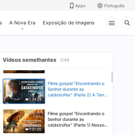
Apps
Português
s
A Nova Era
Exposição de imagens
Filme gospel 2026
Vídeos semelhantes
“Investigação” Um verdadeiro
2
/
46
testemunho de acolher o
2:03:29
retorno do Senhor durante as
catástrofes
Filme gospel "Encontrando o
Senhor durante as
catástrofes" (Parte 2) A Terra
1:34:33
está entrando em um “Evento
de extinção em massa”. As
catástrofes ccontecem, a
Filme gospel "Encontrando o
humanidade está entrando
Senhor durante as
em contagem regressiva,
catástrofes" (Parte 1) Nosso
você encontrou uma maneira
1:21:00
lar, a Terra, está à beira do
de sobreviver?