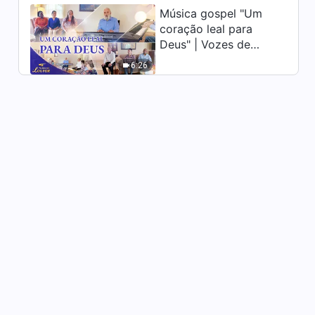
Música gospel "Um
Filme gospel "A tão
coração leal para
aguardada felicidade" Só
Deus" | Vozes de
Deus pode salvar a
1:30:27
humanidade e nos libertar da
louvor 2026
6:26
dor
Filme gospel "O Sol não se
põe sobre a integridade"
Deus ensina as pessoas a
1:25:18
serem honestas
Filme gospel "Divulgue o
mistério da Bíblia"
Descobrindo a história dentro
2:48:46
da Bíblia
Filme gospel completo
dublado "O mensageiro do
evangelho" Espalhar o
2:05:22
evangelho é uma missão
sagrada
Filme gospel dublado "O
mistério da divindade: a