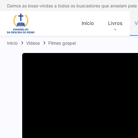
Damos as boas-vindas a todos os buscadores que anseiam pela 
Início
Livros
V
Início
Vídeos
Filmes gospel