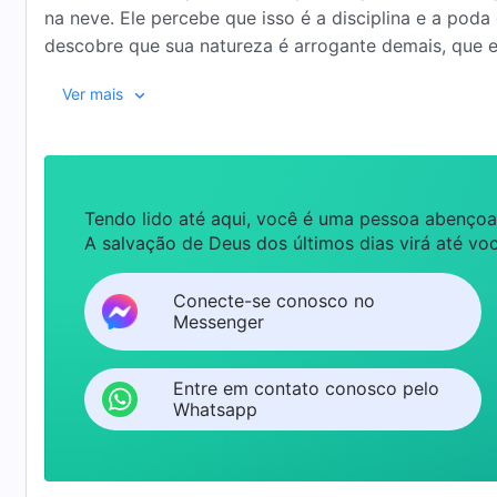
na neve. Ele percebe que isso é a disciplina e a poda
descobre que sua natureza é arrogante demais, que 
muito do julgamento, do castigo e da disciplina de D
Ver mais
entende profundamente que poder acolher o Senhor e
julgamento e a purificação de Deus enquanto desempe
bênção imensas de Deus para ele…
Tendo lido até aqui, você é uma pessoa abençoa
A salvação de Deus dos últimos dias virá até voc
Conecte-se conosco no
Messenger
Entre em contato conosco pelo
Whatsapp