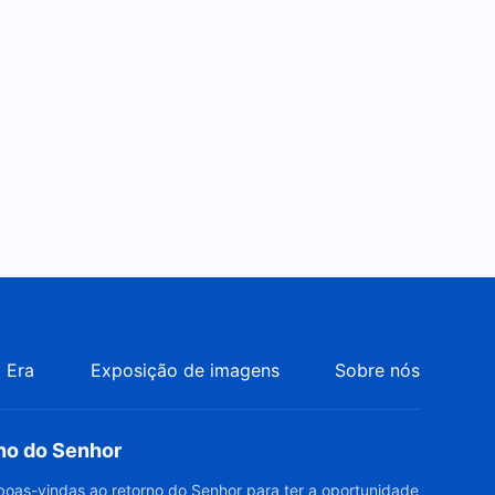
aparecerão?
Filme gospel completo
dublado "Batendo à porta" A
segunda vinda de Jesus
2:35:13
Filme gospel completo
dublado "Memórias
pungentes" Uma confissão de
2:54:44
cristão
Filme gospel completo
dublado "Despertar do
sonho" Como ser arrebatados
2:40:55
para o reino dos céus
Filme gospel completo
 Era
Exposição de imagens
Sobre nós
dublado "O mistério da
divindade" O Senhor Jesus
3:01:05
voltou
rno do Senhor
Filme gospel completo
dublado "Peguei o último
boas-vindas ao retorno do Senhor para ter a oportunidade