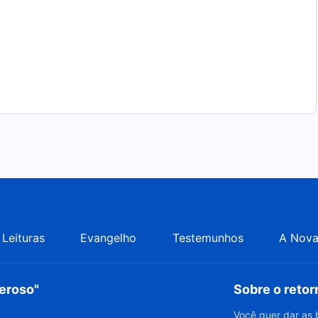
Leituras
Evangelho
Testemunhos
A Nova
deroso"
Sobre o reto
Você quer dar as 