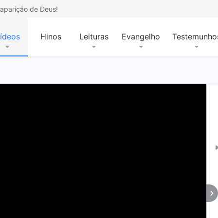
aparição de Deus!
ídeos
Hinos
Leituras
Evangelho
Testemunho