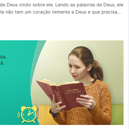
 de Deus vindo sobre ele. Lendo as palavras de Deus, ele
ele não tem um coração temente a Deus e que precisa
eus. Após muitos anos de experiência, Li Cheng'en
m meio às grandes catástrofes, experienciar o
nha seu dever e trilhar a senda da salvação é graça e
da.
ê.