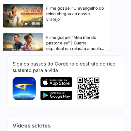
abismo, Para onde se dirige o
destino da humanidade?
Filme gospel "O evangelho do
reino chegou ao nosso
vilarejo"
1:40:00
Filme gospel "Meu marido
pastor e eu" | Guerra
espiritual em relacão a acolher
2:00:32
o retorno do Senhor
Siga os passos do Cordeiro e desfrute do rico
Filme gospel "Uma perigosa
sustento para a vida
jornada evangelística"
Divulgando o evangelho da
1:57:32
volta do Senhor Jesus
Filme gospel | "O banquete
do reino dos céus" | A história
real de um padre que acolheu
2:10:13
o Senhor
Filme gospel "Reflexões sobre
Vídeos seletos
a salvação" A colheita de