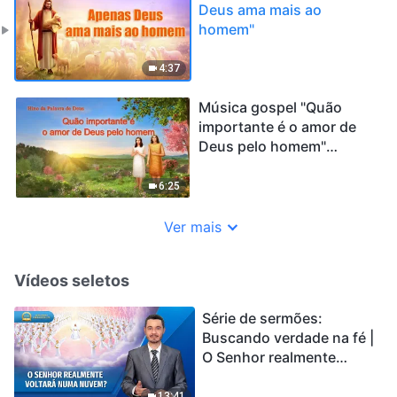
Deus ama mais ao
homem"
4:37
Música gospel "Quão
importante é o amor de
Deus pelo homem"
Significado de amor
6:25
Ver mais
Vídeos seletos
Série de sermões:
Buscando verdade na fé |
O Senhor realmente
voltará numa nuvem?
13:41