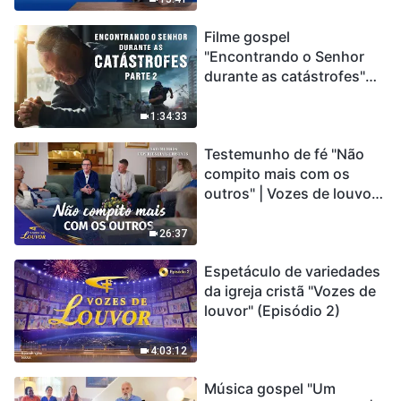
Filme gospel
"Encontrando o Senhor
durante as catástrofes"
(Parte 2) A Terra está
entrando em um “Evento
1:34:33
de extinção em massa”. As
Testemunho de fé "Não
catástrofes ccontecem, a
compito mais com os
humanidade está
outros" | Vozes de louvor
entrando em contagem
2026
regressiva, você
encontrou uma maneira
26:37
de sobreviver?
Espetáculo de variedades
da igreja cristã "Vozes de
louvor" (Episódio 2)
4:03:12
Música gospel "Um