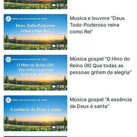
5:31
Musica e louvore "Deus
Todo-Poderoso reina
como Rei"
5:06
Música gospel "O Hino do
Reino (III) Que todas as
pessoas gritem de alegria"
7:26
Música gospel "A essência
de Deus é santa"
5:04