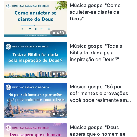
Música gospel "Como
aquietar-se diante de
Deus"
4:53
Música gospel "Toda a
Bíblia foi dada pela
inspiração de Deus?"
3:29
Música gospel "Só por
sofrimentos e provações
você pode realmente amar
a Deus"
4:26
Música gospel "Deus
espera que o homem se