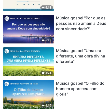
6:13
Música gospel "Por que as
pessoas não amam a Deus
com sinceridade?"
5:23
Música gospel "Uma era
diferente, uma obra divina
diferente"
5:21
Música gospel "O Filho do
homem apareceu com
glória"
6:19