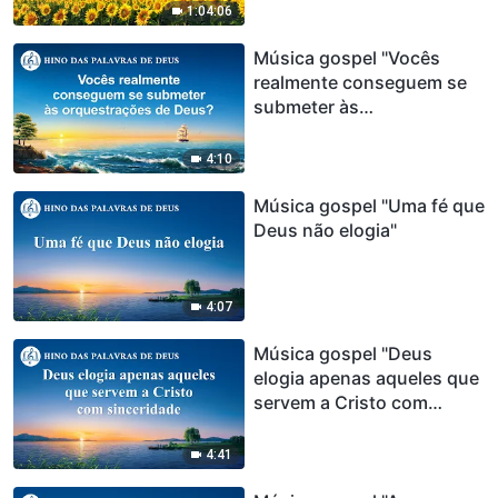
1:04:06
Música gospel "Vocês
realmente conseguem se
submeter às
orquestrações de Deus?"
4:10
Música gospel "Uma fé que
Deus não elogia"
4:07
Música gospel "Deus
elogia apenas aqueles que
servem a Cristo com
sinceridade"
4:41