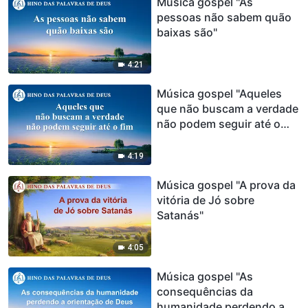
Música gospel "As
pessoas não sabem quão
baixas são"
4:21
Música gospel "Aqueles
que não buscam a verdade
não podem seguir até o
fim"
4:19
Música gospel "A prova da
vitória de Jó sobre
Satanás"
4:05
Música gospel "As
consequências da
humanidade perdendo a