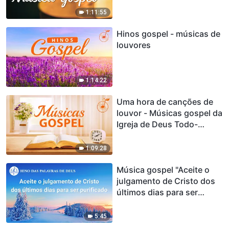
1:11:55
Hinos gospel - músicas de
louvores
1:14:22
Uma hora de canções de
louvor - Músicas gospel da
Igreja de Deus Todo-
Poderoso
1:09:28
Música gospel "Aceite o
julgamento de Cristo dos
últimos dias para ser
purificado"
5:45