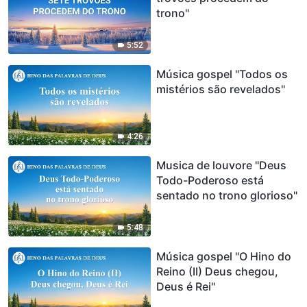
trono"
5:52
Música gospel "Todos os
mistérios são revelados"
4:26
Musica de louvore "Deus
Todo-Poderoso está
sentado no trono glorioso"
5:48
Música gospel "O Hino do
Reino (II) Deus chegou,
Deus é Rei"