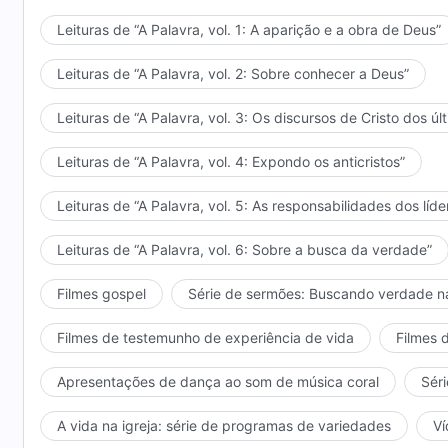
as coisas e, além disso, é capaz de manobrar todas a
todo o funcionamento das montanhas, rios e lagos, e 
Leituras de “A Palavra, vol. 1: A aparição e a obra de Deus”
capaz de prover o que é necessário para todas as co
Leituras de “A Palavra, vol. 2: Sobre conhecer a Deus”
Criador entre todas as coisas além da humanidade. T
nunca cessará ou descansará, e não poderá ser alter
Leituras de “A Palavra, vol. 3: Os discursos de Cristo dos úl
tampouco poderá ser acrescida ou reduzida por qual
identidade do Criador, e, portanto, a autoridade do 
Leituras de “A Palavra, vol. 4: Expondo os anticristos”
e não pode ser alcançada por nenhum ser não criad
exemplo. Eles não possuem o poder de Deus, muito m
Leituras de “A Palavra, vol. 5: As responsabilidades dos líde
qual eles não têm o poder e a autoridade de Deus é 
Leituras de “A Palavra, vol. 6: Sobre a busca da verdade”
criados, como os mensageiros e anjos de Deus, emb
podem representar Deus. Embora possuam certo pod
Filmes gospel
Série de sermões: Buscando verdade n
de Deus, não possuem a autoridade de Deus para cria
soberania sobre todas as coisas. E, portanto, a sing
Filmes de testemunho de experiência de vida
Filmes 
ser não criado e, da mesma maneira, a autoridade e 
nenhum ser não criado. Você leu na Bíblia sobre alg
Apresentações de dança ao som de música coral
Séri
coisas? E por que Deus não enviou nenhum de Seus m
A vida na igreja: série de programas de variedades
Ví
eles não possuíam a autoridade de Deus, e assim nã