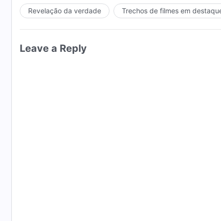
Deus. Assim como todas as criaturas, estão todos so
Revelação da verdade
Trechos de filmes em destaqu
e, portanto, o Criador é igualmente o Deus deles, e
nobres ou humildes, muito ou pouco poderosos — não
portanto, entre eles não há um que possa substituir
Leave a Reply
e nunca poderão se tornar o Criador. Essas são verda