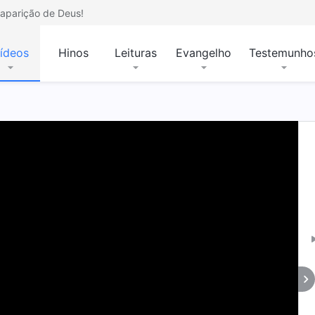
aparição de Deus!
ídeos
Hinos
Leituras
Evangelho
Testemunho