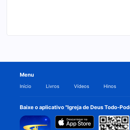
Menu
Início
Livros
Vídeos
Hinos
Baixe o aplicativo "Igreja de Deus Todo-Po