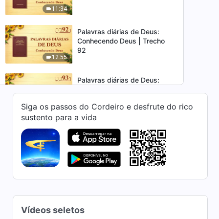
11:34
Palavras diárias de Deus:
Conhecendo Deus | Trecho
92
12:55
Palavras diárias de Deus:
Conhecendo Deus | Trecho
93
Siga os passos do Cordeiro e desfrute do rico
12:22
sustento para a vida
Palavras diárias de Deus:
Conhecendo Deus | Trecho
94
16:06
Palavras diárias de Deus:
Conhecendo Deus | Trecho
95
5:21
Vídeos seletos