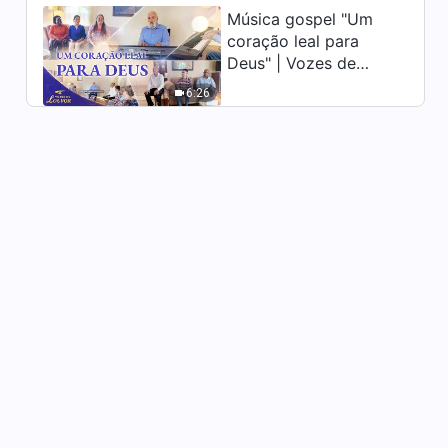
100
Música gospel "Um
9:01
coração leal para
Deus" | Vozes de
Palavras diárias de Deus:
Conhecendo Deus | Trecho
louvor 2026
6:26
101
8:32
Palavras diárias de Deus:
Conhecendo Deus | Trecho
102
4:02
Palavras diárias de Deus:
Conhecendo Deus | Trecho
103
7:03