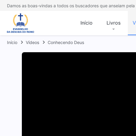
Damos as boas-vindas a todos os buscadores que anseiam pela 
Início
Livros
V
Início
Vídeos
Conhecendo Deus