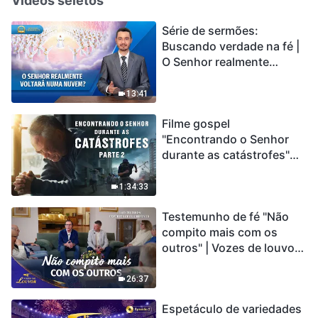
Vídeos seletos
Série de sermões:
Buscando verdade na fé |
O Senhor realmente
voltará numa nuvem?
13:41
Filme gospel
"Encontrando o Senhor
durante as catástrofes"
(Parte 2) A Terra está
entrando em um “Evento
1:34:33
de extinção em massa”. As
Testemunho de fé "Não
catástrofes ccontecem, a
compito mais com os
humanidade está
outros" | Vozes de louvor
entrando em contagem
2026
regressiva, você
encontrou uma maneira
26:37
de sobreviver?
Espetáculo de variedades