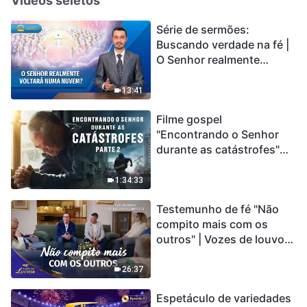
Vídeos seletos
Série de sermões:
Buscando verdade na fé |
O Senhor realmente
voltará numa nuvem?
13:41
Filme gospel
"Encontrando o Senhor
durante as catástrofes"
(Parte 2) A Terra está
entrando em um “Evento
1:34:33
de extinção em massa”. As
Testemunho de fé "Não
catástrofes ccontecem, a
compito mais com os
humanidade está
outros" | Vozes de louvor
entrando em contagem
2026
regressiva, você
encontrou uma maneira
26:37
de sobreviver?
Espetáculo de variedades