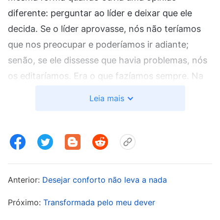
diferente: perguntar ao líder e deixar que ele
decida. Se o líder aprovasse, nós não teríamos
que nos preocupar e poderíamos ir adiante;
senão, se ele dissesse que havia problemas, nós
os editaríamos. Era o que fazíamos sempre. Na
verdade, não era que não conhecíamos os
Leia mais
princípios e exigências para os vídeos. Podíamos
buscar a verdade e seguir os princípios para
esses problemas, e o líder tinha sido claro que
sua revisão era só uma análise mais geral do
vídeo. Nós devíamos identificar e consertar
Anterior:
Desejar conforto não leva a nada
problemas menores. Essa era a responsabilidade
que eu devia cumprir e era meu trabalho. Por
Próximo:
Transformada pelo meu dever
que, então, eu não estava investindo meu