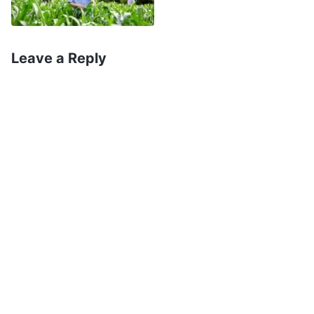
diáconos logo ao chegar, o resto do meu
trabalho ficará mais difícil”. Quando pensei nisso,
Leave a Reply
parei de comungar com os diáconos os
princípios de discernir falsos líderes e relatei a
situação da igreja à líder acima de mim. Pensei
que se a líder concordasse com meu ponto de
vista, então eu poderia demitir a irmã Lin Xin, e
esses diáconos não teriam uma opinião ruim
sobre mim. Depois disso, procurei outras irmãs
daquela igreja para saber o que pensavam de Lin
Xin, mas descobri que essas irmãs também não
tinham discernimento sobre ela. Todas falaram
que ela possuía boa humanidade, era amorosa
para com elas, dava atenção às dificuldades