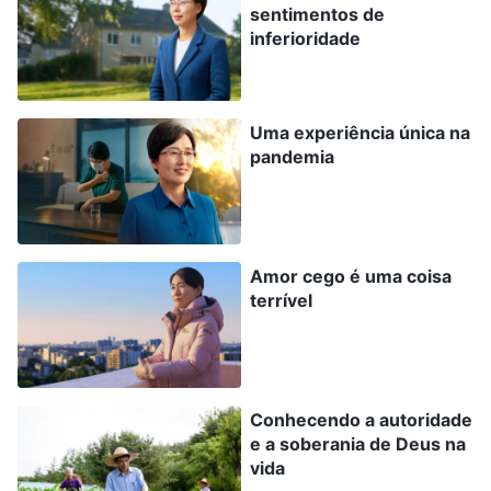
sentimentos de
sido revelada como uma falsa líder. Se
inferioridade
permanecesse em seus deveres, ela só
interromperia e obstruiria o trabalho da igreja e
Uma experiência única na
atrasaria a entrada dos irmãos na vida. Então,
pandemia
mais uma vez, comunguei com os diáconos a
questão de substituí-la. Depois da minha
comunhão, os diáconos ficaram em silencio, mas
Amor cego é uma coisa
pude ver que ainda não concordavam com a
terrível
demissão dela. Naquele momento, hesitei: “Se eu
insistir no meu ponto de vista aqui e continuar a
comungar a verdade e discernir Lin Xin, esses
diáconos dirão que eu sou arrogante e arbitrária
Conhecendo a autoridade
e a soberania de Deus na
demais e que não aceito a opinião de outros? Se
vida
eu estragar meu relacionamento com esses