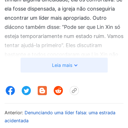
ela fosse dispensada, a igreja não conseguiria
encontrar um líder mais apropriado. Outro
diácono também disse: “Pode ser que Lin Xin só
esteja temporariamente num estado ruim. Vamos
tentar ajudá-la primeiro”. Eles discutiram
bastante e todos concordaram que Lin Xin não
deveria ser dispensada. De acordo com os
Leia mais
princípios para a substituição de líderes e
obreiros, se um líder ou obreiro não recebe a
obra do Espírito Santo e não consegue fazer
trabalho prático por muito tempo, ele deve ser
substituído. Se ele carecer da obra do Espírito
Anterior:
Denunciando uma líder falsa: uma estrada
Santo e nós ficarmos com eles, não estaremos
acidentada
indo contra aquilo que Deus quer? Esses