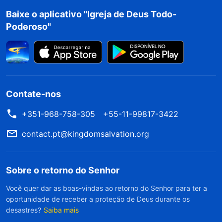
Baixe o aplicativo "Igreja de Deus Todo-
rapidamente diante de Deus e orei para pedir
Poderoso"
Seu esclarecimento e orientação para que eu
pudesse conhecer meu estado.
Depois de uns dias, minha líder quis se reunir
comigo. Lemos uma passagem de um artigo das
Contate-nos
palavras de Deus: “
Na casa de Deus, você deve
+351-968-758-305
+55-11-99817-3422
entender o princípio de cada dever que cumpre,
contact.pt@kingdomsalvation.org
não importa o que seja, e ser capaz de praticar a
verdade. Isso é o que significa ter princípios. Se
algo não estiver claro para você, se você não
Sobre o retorno do Senhor
tiver certeza sobre qual é a coisa apropriada a
Você quer dar as boas-vindas ao retorno do Senhor para ter a
oportunidade de receber a proteção de Deus durante os
se fazer, busque a comunhão para alcançar um
desastres?
Saiba mais
consenso. Uma vez que se determinou o que é