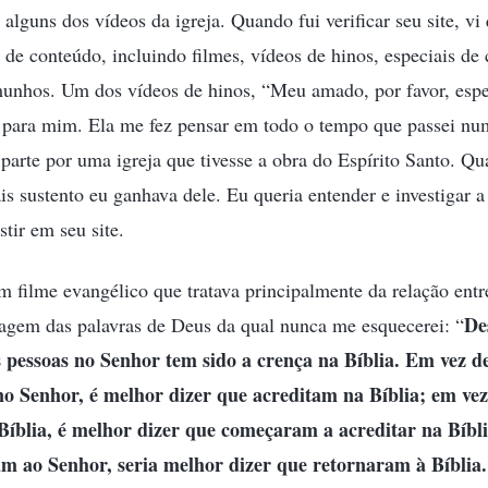
a alguns dos vídeos da igreja. Quando fui verificar seu site, v
 de conteúdo, incluindo filmes, vídeos de hinos, especiais de c
emunhos. Um dos vídeos de hinos, “Meu amado, por favor, espe
 para mim. Ela me fez pensar em todo o tempo que passei num
parte por uma igreja que tivesse a obra do Espírito Santo. Q
s sustento eu ganhava dele. Eu queria entender e investigar a 
stir em seu site.
um filme evangélico que tratava principalmente da relação entr
De
agem das palavras de Deus da qual nunca me esquecerei: “
s pessoas no Senhor tem sido a crença na Bíblia. Em vez de
o Senhor, é melhor dizer que acreditam na Bíblia; em vez
íblia, é melhor dizer que começaram a acreditar na Bíbli
am ao Senhor, seria melhor dizer que retornaram à Bíblia.