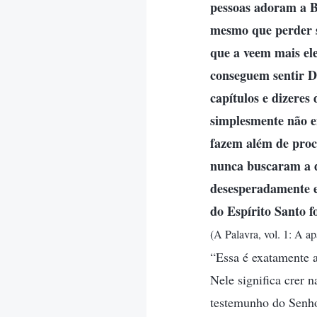
pessoas adoram a Bí
mesmo que perder su
que a veem mais ele
conseguem sentir D
capítulos e dizeres
simplesmente não e
fazem além de procu
nunca buscaram a d
desesperadamente e
do Espírito Santo f
(A Palavra, vol. 1: A ap
“Essa é exatamente a
Nele significa crer n
testemunho do Senho