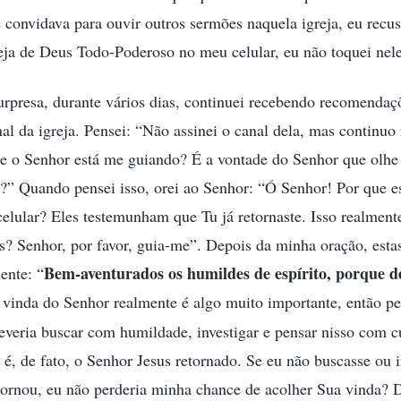
convidava para ouvir outros sermões naquela igreja, eu recu
reja de Deus Todo-Poderoso no meu celular, eu não toquei nele
urpresa, durante vários dias, continuei recebendo recomenda
nal da igreja. Pensei: “Não assinei o canal dela, mas continuo
ue o Senhor está me guiando? É a vontade do Senhor que olhe 
” Quando pensei isso, orei ao Senhor: “Ó Senhor! Por que e
lular? Eles testemunham que Tu já retornaste. Isso realment
eos? Senhor, por favor, guia-me”. Depois da minha oração, esta
Bem-aventurados os humildes de espírito, porque de
ente: “
 vinda do Senhor realmente é algo muito importante, então pe
deveria buscar com humildade, investigar e pensar nisso com c
, de fato, o Senhor Jesus retornado. Se eu não buscasse ou i
ornou, eu não perderia minha chance de acolher Sua vinda? D