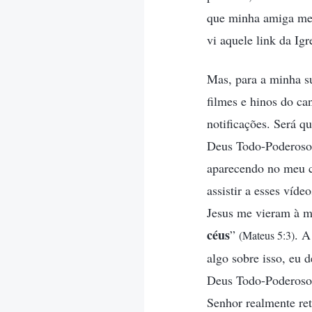
que minha amiga me 
vi aquele link da Ig
Mas, para a minha s
filmes e hinos do ca
notificações. Será q
Deus Todo-Poderoso?
aparecendo no meu ce
assistir a esses víd
Jesus me vieram à m
céus
”
. A
(Mateus 5:3)
algo sobre isso, eu 
Deus Todo-Poderoso é
Senhor realmente ret