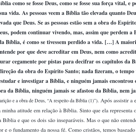
blia como se fosse Deus, como se fosse sua força vital, e p
a vida. As pessoas veem a Bíblia tão elevada quanto Deus
vada que Deus. Se as pessoas estão sem a obra do Espírito
eus, podem continuar vivendo, mas, assim que perdem a B
 da Bíblia, é como se tivessem perdido a vida. […] A maior
ntende por que deve acreditar em Deus, nem como acredit
rar cegamente por pistas para decifrar os capítulos da Bí
ireção da obra do Espírito Santo; nada fizeram, o tempo 
studar e investigar a Bíblia, e ninguém jamais encontrou
ora da Bíblia, ninguém jamais se afastou da Bíblia, nem j
. Após assistir a 
arição e a obra de Deus, “A respeito da Bíblia (1)”)
 minha atitude em relação à Bíblia. Sinto que ela representa 
a Bíblia e que os dois são inseparáveis. Mas o que não entendo
r e o fundamento da nossa fé. Como cristãos, temos baseado 