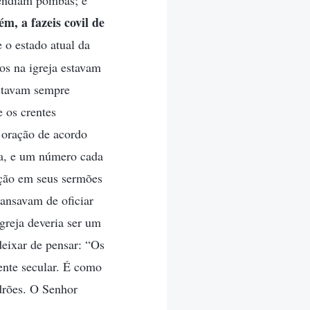
vendiam pombas; e
m, a fazeis covil de
 o estado atual da
ros na igreja estavam
estavam sempre
e os crentes
 oração de acordo
va, e um número cada
ação em seus sermões
ansavam de oficiar
greja deveria ser um
eixar de pensar: “Os
ente secular. É como
drões. O Senhor