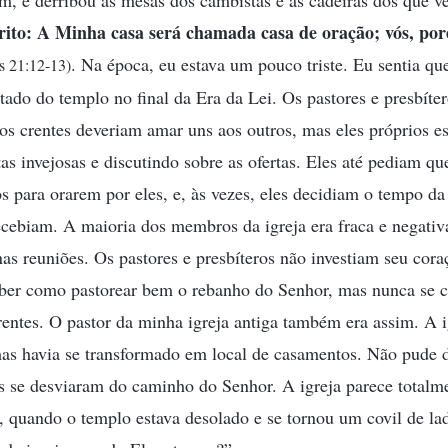
, e derribou as mesas dos cambistas e as cadeiras dos que 
rito: A Minha casa será chamada casa de oração; vós, poré
. Na época, eu estava um pouco triste. Eu sentia que
s 21:12-13)
stado do templo no final da Era da Lei. Os pastores e presbíte
os crentes deveriam amar uns aos outros, mas eles próprios 
as invejosas e discutindo sobre as ofertas. Eles até pediam qu
 para orarem por eles, e, às vezes, eles decidiam o tempo da
ecebiam. A maioria dos membros da igreja era fraca e negati
as reuniões. Os pastores e presbíteros não investiam seu cor
ber como pastorear bem o rebanho do Senhor, mas nunca se c
entes. O pastor da minha igreja antiga também era assim. A i
mas havia se transformado em local de casamentos. Não pude d
os se desviaram do caminho do Senhor. A igreja parece totalm
, quando o templo estava desolado e se tornou um covil de la