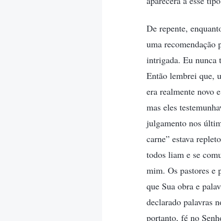
aparecerá a esse tipo
De repente, enquanto
uma recomendação pa
intrigada. Eu nunca t
Então lembrei que, 
era realmente novo e
mas eles testemunhav
julgamento nos últim
carne” estava replet
todos liam e se com
mim. Os pastores e p
que Sua obra e pala
declarado palavras n
portanto, fé no Senh