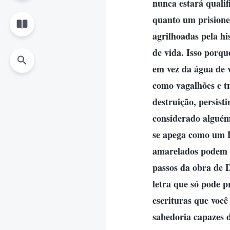
nunca estará qualif
quanto um prisionei
agrilhoadas pela h
de vida. Isso porqu
em vez da água de v
como vagalhões e t
destruição, persist
considerado alguém
se apega como um D
amarelados podem t
passos da obra de 
letra que só pode p
escrituras que você
sabedoria capazes 