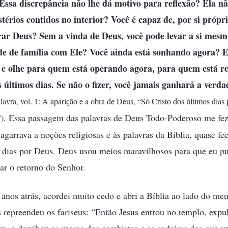
. Essa discrepância não lhe dá motivo para reflexão? Ela n
érios contidos no interior? Você é capaz de, por si própri
rar Deus? Sem a vinda de Deus, você pode levar a si mesm
ade de família com Ele? Você ainda está sonhando agora? 
 e olhe para quem está operando agora, para quem está re
últimos dias. Se não o fizer, você jamais ganhará a verda
lavra, vol. 1: A aparição e a obra de Deus, “Só Cristo dos últimos dia
. Essa passagem das palavras de Deus Todo-Poderoso me fe
”)
garrava a noções religiosas e às palavras da Bíblia, quase fec
 dias por Deus. Deus usou meios maravilhosos para que eu pud
ar o retorno do Senhor.
anos atrás, acordei muito cedo e abri a Bíblia ao lado do meu 
repreendeu os fariseus: “Então Jesus entrou no templo, expul