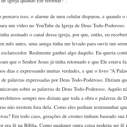
 de igreja quando Ele retornar?”.
 pensava isso, o alarme de meu celular disparou, e quando o 
ra um vídeo no YouTube da Igreja de Deus Todo-Poderoso. 
inha assinado o canal dessa igreja, por que, então, eu receber
um mês antes, uma amiga tinha me levado para ouvir um sermã
 esclarecedor. Realmente ganhei algo daquilo. Eu queria contin
am que o Senhor Jesus já tinha retornado e que Ele estava f
os dias e expressando muitas verdades, e que o livro “A Pala
o de palavras expressadas por Deus Todo-Poderoso. Diziam que
unicavam sobre as palavras de Deus Todo-Poderoso. Aquilo nã
resbíteros sempre nos diziam que toda a obra e palavras de D
vras não existem fora dela. Como eles podiam testemunhar que
ovas? Em todo caso, gerações de crentes tinham baseado sua f
or era fé na Bíblia. Como qualquer outra coisa poderia ser f