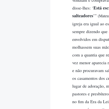
vendiam e compravam
Está esc
disse-lhes: ‘
salteadores
’”
(Mateu
igreja era igual ao e
sempre dizendo que 
envolvidos em disput
molhassem suas mãos
com a quantia que r
vez menor aparecia n
e não procuravam sa
os casamentos dos cr
lugar de adoração, 
pastores e presbíter
no fim da Era da Lei