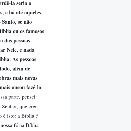
erdê-la seria o
, e há até aqueles
 Santo, se não
íblia ou os famosos
ia das pessoas
ar Nele, e nada
blia. As pessoas
todo, além de
 obras mais novas
amais ousou fazê-lo
”
essa parte, pensei:
o Senhor, que crer
 é isto: a Bíblia é
nossa fé na Bíblia