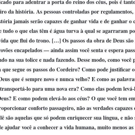
icado para adentrar a porta do reino dos céus, pois é tan
ro da história. As pessoas controladas por regulamentos, p
istória jamais serão capazes de ganhar vida e de ganhar o
e tudo o que elas têm é água turva à qual se agarraram p
ida que flui do trono. […] Os passos da obra de Deus são 
rovões encapelados — ainda assim você senta e espera pas
indo na sua tolice e nada fazendo. Desse modo, como você 
 que segue os passos do Cordeiro? Como pode justificar o
eus que é sempre novo e nunca velho? E como as palavras 
ransportá-lo para uma nova era? Como elas podem levá-l
Deus? E como podem elevá-lo aos céus? O que você tem em
roporcionar conforto passageiro, não as verdades capazes 
 lê são aquelas que só podem enriquecer sua língua, e não 
de ajudar você a conhecer a vida humana, muito menos a