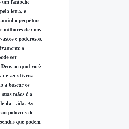
to um fantoche
ela letra, e
 caminho perpétuo
or milhares de anos
vastos e poderosos,
sivamente a
pode ser
 Deus ao qual você
de seus livros
o a buscar os
 suas mãos é a
de dar vida. As
são palavras de
s sendas que podem