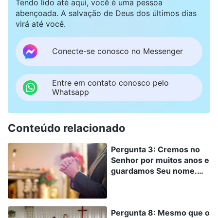
Tendo lido até aqui, você é uma pessoa
abençoada. A salvação de Deus dos últimos dias
virá até você.
Conecte-se conosco no Messenger
Entre em contato conosco pelo
Whatsapp
Conteúdo relacionado
Pergunta 3: Cremos no
Senhor por muitos anos e
guardamos Seu nome.
Muitas vezes lemos a
Bíblia, oramos e
confessamos nossos
Pergunta 8: Mesmo que o
pecados ao Senhor;