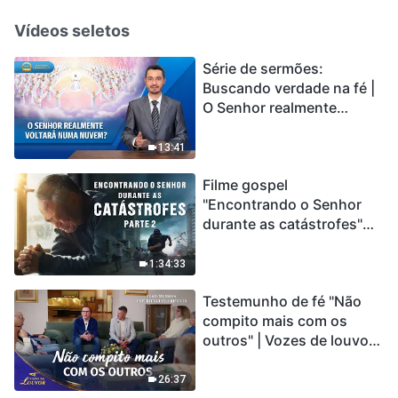
Vídeos seletos
Série de sermões:
Buscando verdade na fé |
O Senhor realmente
voltará numa nuvem?
13:41
Filme gospel
"Encontrando o Senhor
durante as catástrofes"
(Parte 2) A Terra está
entrando em um “Evento
1:34:33
de extinção em massa”. As
Testemunho de fé "Não
catástrofes ccontecem, a
compito mais com os
humanidade está
outros" | Vozes de louvor
entrando em contagem
2026
regressiva, você
encontrou uma maneira
26:37