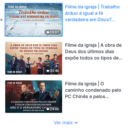
Filme da igreja | Trabalho
árduo é igual a fé
verdadeira em Deus?
(Extrato de destaque)
15:07
Filme da igreja | A obra de
Deus dos últimos dias
expõe todos os tipos de
pessoas no mundo
religioso (Extrato de
33:46
destaque)
Filme da igreja | O
caminho condenado pelo
PC Chinês e pelos
círculos religiosos não é o
verdadeiro caminho?
24:06
(Extrato de destaque)
Ver mais