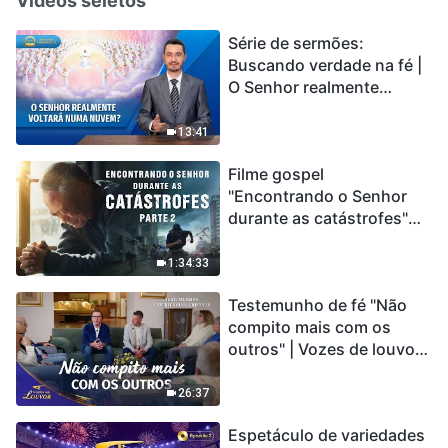
Vídeos seletos
Série de sermões:
Buscando verdade na fé |
O Senhor realmente
voltará numa nuvem?
13:41
Filme gospel
"Encontrando o Senhor
durante as catástrofes"
(Parte 2) A Terra está
entrando em um “Evento
1:34:33
de extinção em massa”. As
Testemunho de fé "Não
catástrofes ccontecem, a
compito mais com os
humanidade está
outros" | Vozes de louvor
entrando em contagem
2026
regressiva, você
encontrou uma maneira
26:37
de sobreviver?
Espetáculo de variedades