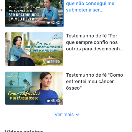
que não consegui me
submeter a ser
reatribuído em meu
dever"
42:42
Testemunho de fé "Por
que sempre confio nos
outros para desempenhar
meu dever?"
31:10
Testemunho de fé "Como
enfrentei meu câncer
ósseo"
48:40
Ver mais