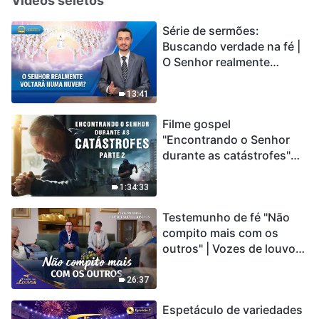
Vídeos seletos
Série de sermões:
Buscando verdade na fé |
O Senhor realmente
voltará numa nuvem?
13:41
Filme gospel
"Encontrando o Senhor
durante as catástrofes"
(Parte 2) A Terra está
entrando em um “Evento
1:34:33
de extinção em massa”. As
Testemunho de fé "Não
catástrofes ccontecem, a
compito mais com os
humanidade está
outros" | Vozes de louvor
entrando em contagem
2026
regressiva, você
encontrou uma maneira
26:37
de sobreviver?
Espetáculo de variedades