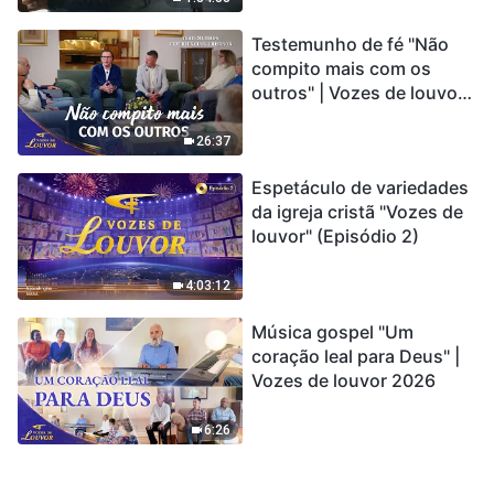
de extinção em massa”. As
Testemunho de fé "Não
catástrofes ccontecem, a
compito mais com os
humanidade está
outros" | Vozes de louvor
entrando em contagem
2026
regressiva, você
encontrou uma maneira
26:37
de sobreviver?
Espetáculo de variedades
da igreja cristã "Vozes de
louvor" (Episódio 2)
4:03:12
Música gospel "Um
coração leal para Deus" |
Vozes de louvor 2026
6:26