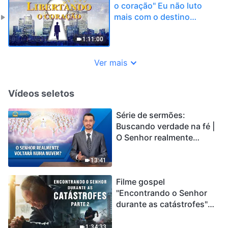
o coração" Eu não luto
mais com o destino
(Curta-Metragem)
1:11:00
Ver mais
Vídeos seletos
Série de sermões:
Buscando verdade na fé |
O Senhor realmente
voltará numa nuvem?
13:41
Filme gospel
"Encontrando o Senhor
durante as catástrofes"
(Parte 2) A Terra está
entrando em um “Evento
1:34:33