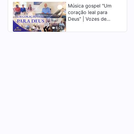
Música gospel "Um
coração leal para
Palavra de Deus "Uma
Deus" | Vozes de
natureza arrogante está na
raiz da resistência do homem
louvor 2026
6:26
50:35
a Deus" (Parte um)
Palavra de Deus "Uma
natureza arrogante está na
raiz da resistência do homem
34:14
a Deus" (Parte dois)
Palavra de Deus "O
significado da oração e sua
prática" (Parte um)
43:35