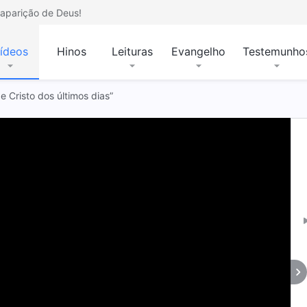
aparição de Deus!
ídeos
Hinos
Leituras
Evangelho
Testemunho
de Cristo dos últimos dias”