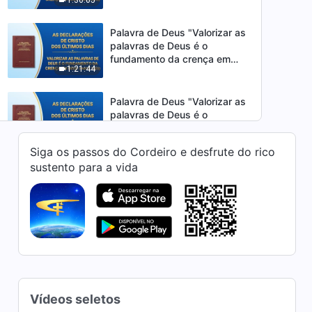
Deus" (Parte dois)
Palavra de Deus "Valorizar as
palavras de Deus é o
fundamento da crença em
1:21:44
Deus" (Parte três)
Palavra de Deus "Valorizar as
palavras de Deus é o
fundamento da crença em
1:06:33
Deus" (Parte quatro)
Siga os passos do Cordeiro e desfrute do rico
sustento para a vida
Palavra de Deus "Como o
homem passa para a nova
era" (Parte um)
41:05
Palavra de Deus "Como o
homem passa para a nova
era" (Parte dois)
38:28
Vídeos seletos
Palavra de Deus "Sobre os