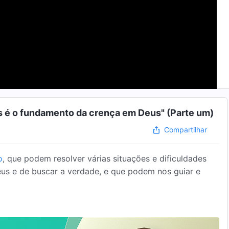
us é o fundamento da crença em Deus" (Parte um)
Compartilhar
o
, que podem resolver várias situações e dificuldades
us e de buscar a verdade, e que podem nos guiar e