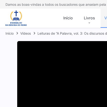
Damos as boas-vindas a todos os buscadores que anseiam pela 
Início
Livros
V
Início
Vídeos
Leituras de “A Palavra, vol. 3: Os discursos 