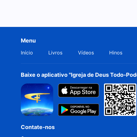
Menu
Início
Livros
Vídeos
Hinos
Baixe o aplicativo "Igreja de Deus Todo-Po
Contate-nos