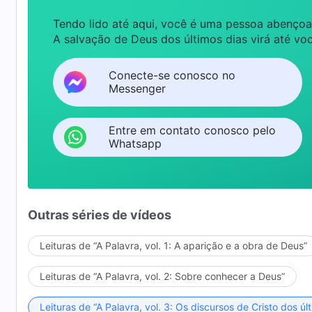
Tendo lido até aqui, você é uma pessoa abençoa
A salvação de Deus dos últimos dias virá até voc
Conecte-se conosco no
Messenger
Entre em contato conosco pelo
Whatsapp
Outras séries de vídeos
Leituras de “A Palavra, vol. 1: A aparição e a obra de Deus”
Leituras de “A Palavra, vol. 2: Sobre conhecer a Deus”
Leituras de “A Palavra, vol. 3: Os discursos de Cristo dos úl