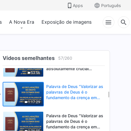
cumprir bem seu dever, é
Apps
Português
absolutamente crucial
1:15:12
entender a verdade" (Parte
um)
s
A Nova Era
Exposição de imagens
Palavra de Deus "Para
cumprir bem seu dever, é
absolutamente crucial
1:10:26
entender a verdade" (Parte
dois)
Palavra de Deus "Para
Vídeos semelhantes
57
/
260
cumprir bem seu dever, é
absolutamente crucial
53:56
entender a verdade" (Parte
três)
Palavra de Deus "Valorizar as
palavras de Deus é o
fundamento da crença em
1:17:29
Deus" (Parte um)
Palavra de Deus "Valorizar as
palavras de Deus é o
fundamento da crença em
1:36:05