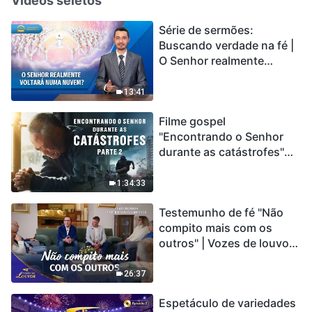
Vídeos seletos
Série de sermões:
Buscando verdade na fé |
O Senhor realmente
voltará numa nuvem?
13:41
Filme gospel
"Encontrando o Senhor
durante as catástrofes"
(Parte 2) A Terra está
entrando em um “Evento
1:34:33
de extinção em massa”. As
Testemunho de fé "Não
catástrofes ccontecem, a
compito mais com os
humanidade está
outros" | Vozes de louvor
entrando em contagem
2026
regressiva, você
encontrou uma maneira
26:37
de sobreviver?
Espetáculo de variedades