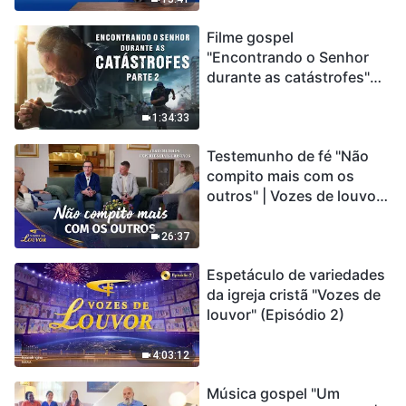
Filme gospel
"Encontrando o Senhor
durante as catástrofes"
(Parte 2) A Terra está
entrando em um “Evento
1:34:33
de extinção em massa”. As
Testemunho de fé "Não
catástrofes ccontecem, a
compito mais com os
humanidade está
outros" | Vozes de louvor
entrando em contagem
2026
regressiva, você
encontrou uma maneira
26:37
de sobreviver?
Espetáculo de variedades
da igreja cristã "Vozes de
louvor" (Episódio 2)
4:03:12
Música gospel "Um