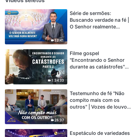
Vídeos seletos
Série de sermões:
Buscando verdade na fé |
O Senhor realmente
voltará numa nuvem?
13:41
Filme gospel
"Encontrando o Senhor
durante as catástrofes"
(Parte 2) A Terra está
entrando em um “Evento
1:34:33
de extinção em massa”. As
Testemunho de fé "Não
catástrofes ccontecem, a
compito mais com os
humanidade está
outros" | Vozes de louvor
entrando em contagem
2026
regressiva, você
encontrou uma maneira
26:37
de sobreviver?
Espetáculo de variedades