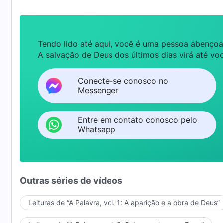
Tendo lido até aqui, você é uma pessoa abençoa
A salvação de Deus dos últimos dias virá até voc
Conecte-se conosco no
Messenger
Entre em contato conosco pelo
Whatsapp
Outras séries de vídeos
Leituras de “A Palavra, vol. 1: A aparição e a obra de Deus”