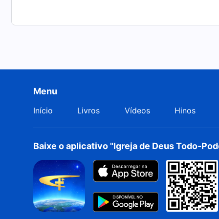
Menu
Início
Livros
Vídeos
Hinos
Baixe o aplicativo "Igreja de Deus Todo-Po