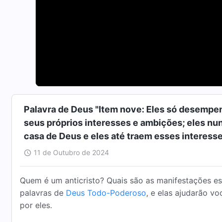
Palavra de Deus "Item nove: Eles só desempen
seus próprios interesses e ambições; eles n
casa de Deus e eles até traem esses interesse
(Seção 3)
11 de Outubro de 2024
Quem é um anticristo? Quais são as manifestações esp
palavras de
Deus Todo-Poderoso
, e elas ajudarão vo
por eles.