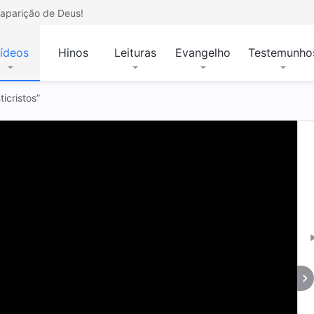
aparição de Deus!
ídeos
Hinos
Leituras
Evangelho
Testemunho
ticristos”