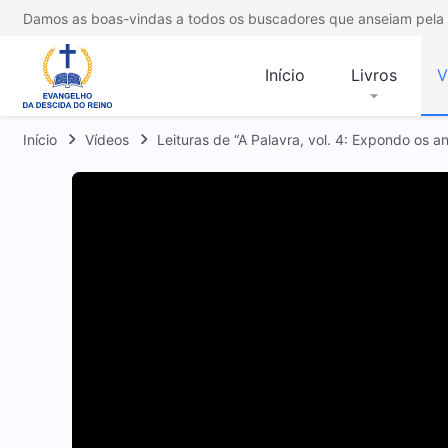
Damos as boas-vindas a todos os buscadores que anseiam pela 
Início
Livros
V
Início
Vídeos
Leituras de “A Palavra, vol. 4: Expondo os an