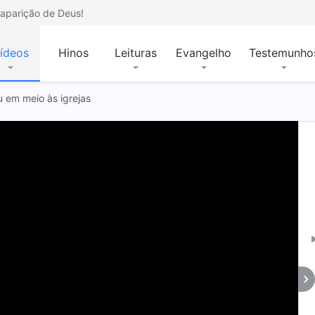
aparição de Deus!
ídeos
Hinos
Leituras
Evangelho
Testemunho
u em meio às igrejas