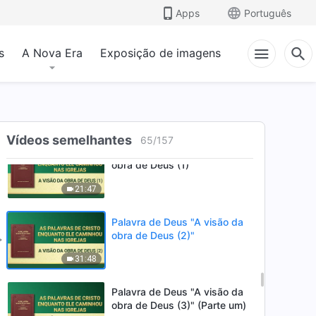
Palavra de Deus "Obra e
Apps
Português
entrada (7)"
29:06
s
A Nova Era
Exposição de imagens
Palavra de Deus "Obra e
entrada (8)"
26:42
Vídeos semelhantes
65
/
157
Palavra de Deus "A visão da
obra de Deus (1)"
21:47
Palavra de Deus "A visão da
obra de Deus (2)"
31:48
Palavra de Deus "A visão da
obra de Deus (3)" (Parte um)