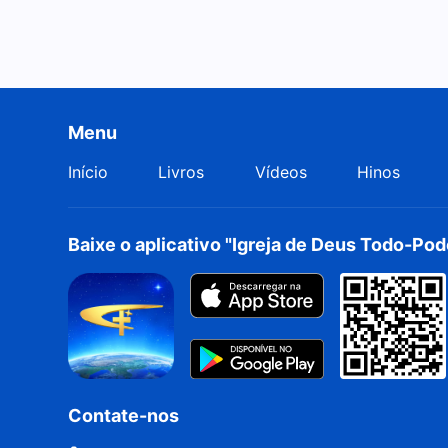
Menu
Início
Livros
Vídeos
Hinos
Baixe o aplicativo "Igreja de Deus Todo-Po
Contate-nos