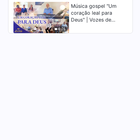
Música gospel "Um
36:23
coração leal para
Deus" | Vozes de
Palavra de Deus "As duas
encarnações completam o
louvor 2026
6:26
significado da encarnação"
31:20
Palavra de Deus "A Trindade
existe?"
43:46
Palavra de Deus "Prática (3)"
24:04
Palavra de Deus "Prática (4)"
20:38