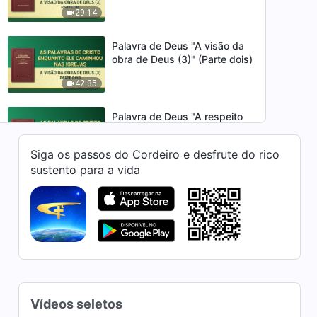
29:14
Palavra de Deus "A visão da
obra de Deus (3)" (Parte dois)
42:35
Palavra de Deus "A respeito
da Bíblia (1)"
Siga os passos do Cordeiro e desfrute do rico
36:03
sustento para a vida
Palavra de Deus "A respeito
da Bíblia (3)"
26:31
Palavra de Deus "A respeito
da Bíblia (4)"
18:57
Vídeos seletos