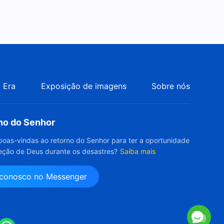
(4)"
28:21
Palavra de Deus "Prática (6)"
24:30
Palavra de Deus "Sirva como
 Era
Exposição de imagens
Sobre nós
serviram os israelitas"
29:32
rno do Senhor
Palavra de Deus "As
experiências de Pedro: seu
boas-vindas ao retorno do Senhor para ter a oportunidade
conhecimento do castigo e do
eção de Deus durante os desastres?
Saiba mais
37:43
julgamento" (Parte um)
 conosco no Messenger
Palavra de Deus "As
experiências de Pedro: seu
conhecimento do castigo e do
47:36
julgamento (Parte dois)"