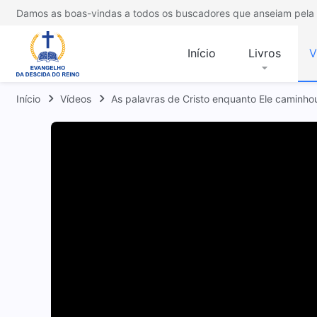
Damos as boas-vindas a todos os buscadores que anseiam pela 
Início
Livros
V
Início
Vídeos
As palavras de Cristo enquanto Ele caminho