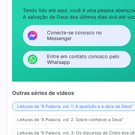
Tendo lido até aqui, você é uma pessoa abençoa
A salvação de Deus dos últimos dias virá até voc
Conecte-se conosco no
Messenger
Entre em contato conosco pelo
Whatsapp
Outras séries de vídeos
Leituras de “A Palavra, vol. 1: A aparição e a obra de Deus”
Leituras de “A Palavra, vol. 2: Sobre conhecer a Deus”
Leituras de “A Palavra, vol. 3: Os discursos de Cristo dos úl