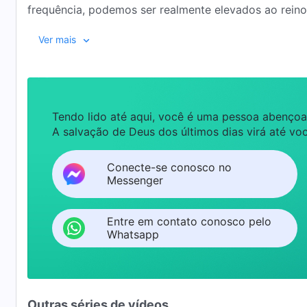
frequência, podemos ser realmente elevados ao rein
final, por meio de debates e comunicações com as t
Ver mais
Mingyue finalmente encontra o único caminho para en
Tendo lido até aqui, você é uma pessoa abençoa
A salvação de Deus dos últimos dias virá até voc
Conecte-se conosco no
Messenger
Entre em contato conosco pelo
Whatsapp
Outras séries de vídeos