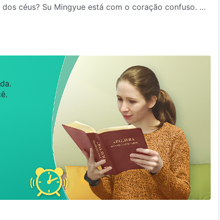
o dos céus? Su Mingyue está com o coração confuso. No
estemunhas da Igreja de
Deus Todo-Poderoso
, Su
trar no reino dos céus…
da.
ê.