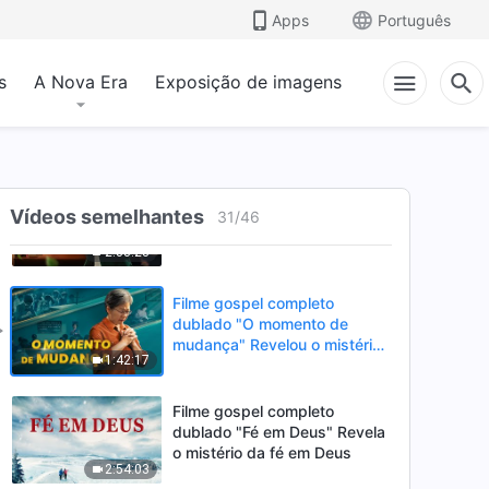
mudou?!" Revelar o mistério
Apps
Português
2:38:39
do nome de Deus
s
A Nova Era
Exposição de imagens
Filme gospel completo
dublado "A cidade será
destruída" O alerta de Deus
2:38:58
nos últimos dias
Filme gospel completo
Vídeos semelhantes
dublado "Do trono flui a água
31
/
46
da vida" Como obter o
2:38:28
caminho para a vida eterna
Filme gospel completo
dublado "O momento de
mudança" Revelou o mistério
1:42:17
de entrar no reino dos céus
Filme gospel completo
dublado "Fé em Deus" Revela
o mistério da fé em Deus
2:54:03