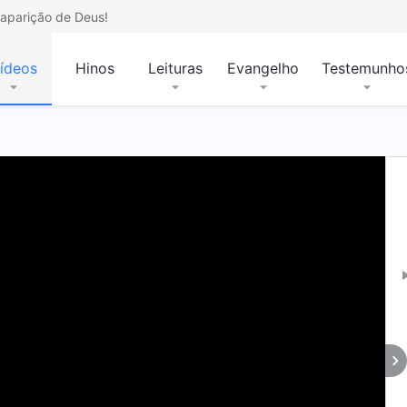
aparição de Deus!
ídeos
Hinos
Leituras
Evangelho
Testemunho