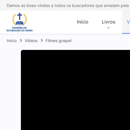
Damos as boas-vindas a todos os buscadores que anseiam pela 
Início
Livros
V
Início
Vídeos
Filmes gospel