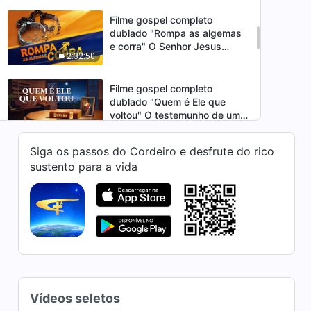
Filme gospel completo
dublado "Rompa as algemas
e corra" O Senhor Jesus
2:32:50
Cristo é minha salvação
Filme gospel completo
dublado "Quem é Ele que
voltou" O testemunho de um
2:41:33
pastor receber o Salvador
Siga os passos do Cordeiro e desfrute do rico
Filme gospel completo
sustento para a vida
dublado "Cântico da Vitória"
Deus é minha força e meu
2:59:50
refúgio
Filme gospel completo
dublado "Quem é meu
Senhor" Como entender a
2:54:01
relação entre a Bíblia e Deus
Filme gospel completo
Vídeos seletos
dublado "Esperando" A