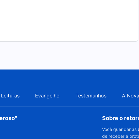
Leituras
Evangelho
Testemunhos
A Nova
deroso"
Sobre o reto
Você quer dar as 
de receber a prot