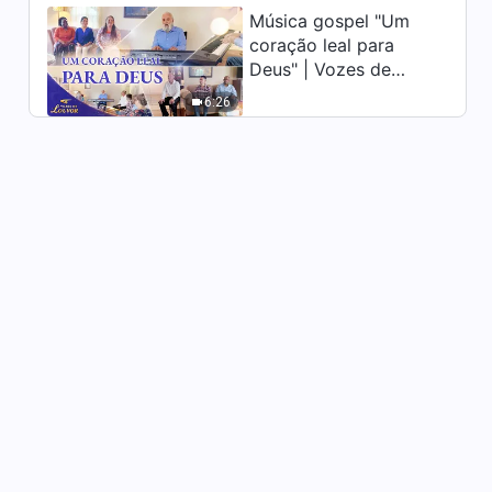
Música gospel "Um
coração leal para
Deus" | Vozes de
louvor 2026
6:26