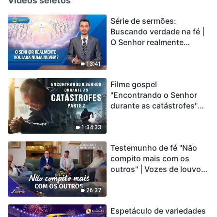
Vídeos seletos
Série de sermões:
Buscando verdade na fé |
O Senhor realmente
voltará numa nuvem?
13:41
Filme gospel
"Encontrando o Senhor
durante as catástrofes"
(Parte 2) A Terra está
entrando em um “Evento
1:34:33
de extinção em massa”. As
Testemunho de fé "Não
catástrofes ccontecem, a
compito mais com os
humanidade está
outros" | Vozes de louvor
entrando em contagem
2026
regressiva, você
encontrou uma maneira
26:37
de sobreviver?
Espetáculo de variedades