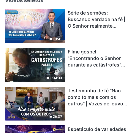
Vídeos seletos
Série de sermões:
Buscando verdade na fé |
O Senhor realmente
voltará numa nuvem?
13:41
Filme gospel
"Encontrando o Senhor
durante as catástrofes"
(Parte 2) A Terra está
entrando em um “Evento
1:34:33
de extinção em massa”. As
Testemunho de fé "Não
catástrofes ccontecem, a
compito mais com os
humanidade está
outros" | Vozes de louvor
entrando em contagem
2026
regressiva, você
encontrou uma maneira
26:37
de sobreviver?
Espetáculo de variedades