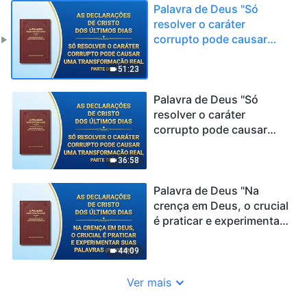
Palavra de Deus "Só
resolver o caráter
corrupto pode causar
uma transformação real"
(Parte dois)
51:23
Palavra de Deus "Só
resolver o caráter
corrupto pode causar
uma transformação real"
(Parte três)
36:58
Palavra de Deus "Na
crença em Deus, o crucial
é praticar e experimentar
Suas palavras" (Parte um)
44:09
Ver mais