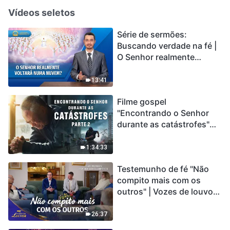
Vídeos seletos
Série de sermões:
Buscando verdade na fé |
O Senhor realmente
voltará numa nuvem?
13:41
Filme gospel
"Encontrando o Senhor
durante as catástrofes"
(Parte 2) A Terra está
entrando em um “Evento
1:34:33
de extinção em massa”. As
Testemunho de fé "Não
catástrofes ccontecem, a
compito mais com os
humanidade está
outros" | Vozes de louvor
entrando em contagem
2026
regressiva, você
encontrou uma maneira
26:37
de sobreviver?