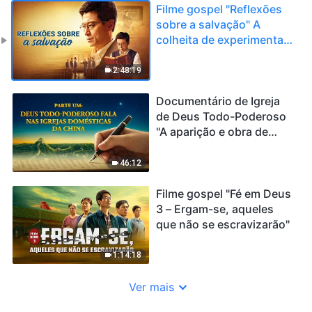
Filme gospel "Reflexões
sobre a salvação" A
colheita de experimentar
o julgamento de Deus nos
últimos dias
2:48:19
Documentário de Igreja
de Deus Todo-Poderoso
"A aparição e obra de
Deus Todo-Poderoso"
(Parte um)
46:12
Filme gospel "Fé em Deus
3 – Ergam-se, aqueles
que não se escravizarão"
1:14:18
Ver mais