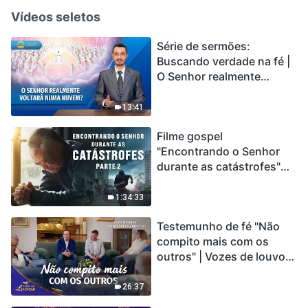
Vídeos seletos
Série de sermões:
Buscando verdade na fé |
O Senhor realmente
voltará numa nuvem?
13:41
Filme gospel
"Encontrando o Senhor
durante as catástrofes"
(Parte 2) A Terra está
entrando em um “Evento
1:34:33
de extinção em massa”. As
Testemunho de fé "Não
catástrofes ccontecem, a
compito mais com os
humanidade está
outros" | Vozes de louvor
entrando em contagem
2026
regressiva, você
encontrou uma maneira
26:37
de sobreviver?