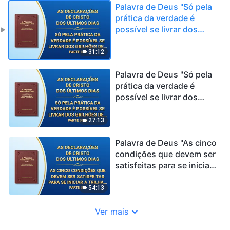
Palavra de Deus "Só pela
prática da verdade é
possível se livrar dos
grilhões de um caráter
corrupto" (Parte um)
31:12
Palavra de Deus "Só pela
prática da verdade é
possível se livrar dos
grilhões de um caráter
corrupto" (Parte dois)
27:13
Palavra de Deus "As cinco
condições que devem ser
satisfeitas para se iniciar
a trilha certa da crença
em Deus" (Parte um)
54:13
Ver mais