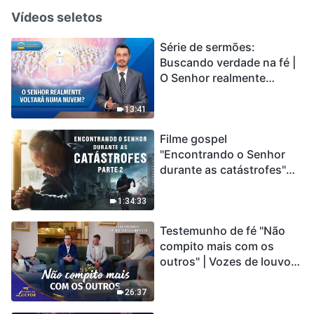
Vídeos seletos
Série de sermões:
Buscando verdade na fé |
O Senhor realmente
voltará numa nuvem?
13:41
Filme gospel
"Encontrando o Senhor
durante as catástrofes"
(Parte 2) A Terra está
entrando em um “Evento
1:34:33
de extinção em massa”. As
Testemunho de fé "Não
catástrofes ccontecem, a
compito mais com os
humanidade está
outros" | Vozes de louvor
entrando em contagem
2026
regressiva, você
encontrou uma maneira
26:37
de sobreviver?