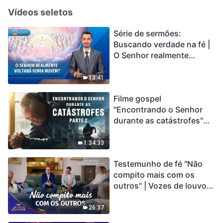
Vídeos seletos
Série de sermões:
Buscando verdade na fé |
O Senhor realmente
voltará numa nuvem?
13:41
Filme gospel
"Encontrando o Senhor
durante as catástrofes"
(Parte 2) A Terra está
entrando em um “Evento
1:34:33
de extinção em massa”. As
Testemunho de fé "Não
catástrofes ccontecem, a
compito mais com os
humanidade está
outros" | Vozes de louvor
entrando em contagem
2026
regressiva, você
encontrou uma maneira
26:37
de sobreviver?