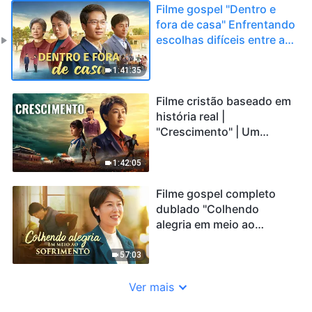
Filme gospel "Dentro e
fora de casa" Enfrentando
escolhas difíceis entre a
família e a verdade
1:41:35
Filme cristão baseado em
história real |
"Crescimento" | Um
comovente testemunho
de fé
1:42:05
Filme gospel completo
dublado "Colhendo
alegria em meio ao
sofrimento"
57:03
Ver mais