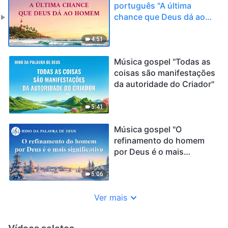
português "A última
chance que Deus dá ao
homem"
4:51
Música gospel "Todas as
coisas são manifestações
da autoridade do Criador"
5:41
Música gospel "O
refinamento do homem
por Deus é o mais
significativo"
5:06
Ver mais