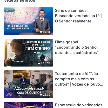
Vídeos seletos
Série de sermões:
Buscando verdade na fé |
O Senhor realmente
voltará numa nuvem?
13:41
Filme gospel
"Encontrando o Senhor
durante as catástrofes"
(Parte 2) A Terra está
entrando em um “Evento
1:34:33
de extinção em massa”. As
Testemunho de fé "Não
catástrofes ccontecem, a
compito mais com os
humanidade está
outros" | Vozes de louvor
entrando em contagem
2026
regressiva, você
encontrou uma maneira
26:37
de sobreviver?
Espetáculo de variedades