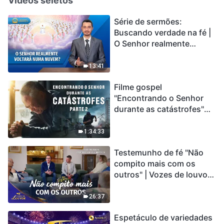
Vídeos seletos
Série de sermões:
Buscando verdade na fé |
O Senhor realmente
voltará numa nuvem?
13:41
Filme gospel
"Encontrando o Senhor
durante as catástrofes"
(Parte 2) A Terra está
entrando em um “Evento
1:34:33
de extinção em massa”. As
Testemunho de fé "Não
catástrofes ccontecem, a
compito mais com os
humanidade está
outros" | Vozes de louvor
entrando em contagem
2026
regressiva, você
encontrou uma maneira
26:37
de sobreviver?
Espetáculo de variedades