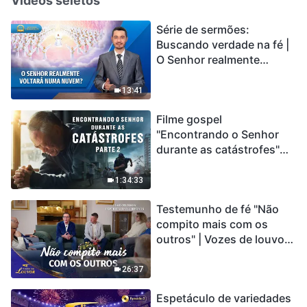
Vídeos seletos
Série de sermões:
Buscando verdade na fé |
O Senhor realmente
voltará numa nuvem?
13:41
Filme gospel
"Encontrando o Senhor
durante as catástrofes"
(Parte 2) A Terra está
entrando em um “Evento
1:34:33
de extinção em massa”. As
Testemunho de fé "Não
catástrofes ccontecem, a
compito mais com os
humanidade está
outros" | Vozes de louvor
entrando em contagem
2026
regressiva, você
encontrou uma maneira
26:37
de sobreviver?
Espetáculo de variedades