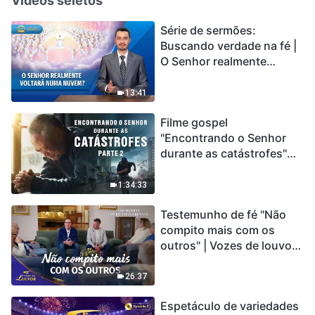
Vídeos seletos
Série de sermões:
Buscando verdade na fé |
O Senhor realmente
voltará numa nuvem?
13:41
Filme gospel
"Encontrando o Senhor
durante as catástrofes"
(Parte 2) A Terra está
entrando em um “Evento
1:34:33
de extinção em massa”. As
Testemunho de fé "Não
catástrofes ccontecem, a
compito mais com os
humanidade está
outros" | Vozes de louvor
entrando em contagem
2026
regressiva, você
encontrou uma maneira
26:37
de sobreviver?
Espetáculo de variedades