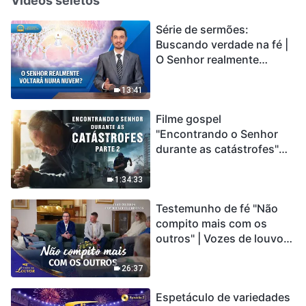
Vídeos seletos
Série de sermões:
Buscando verdade na fé |
O Senhor realmente
voltará numa nuvem?
13:41
Filme gospel
"Encontrando o Senhor
durante as catástrofes"
(Parte 2) A Terra está
entrando em um “Evento
1:34:33
de extinção em massa”. As
Testemunho de fé "Não
catástrofes ccontecem, a
compito mais com os
humanidade está
outros" | Vozes de louvor
entrando em contagem
2026
regressiva, você
encontrou uma maneira
26:37
de sobreviver?
Espetáculo de variedades