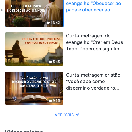
evangelho "Obedecer ao
papa é obedecer ao
Senhor?"
13:42
Curta-metragem do
evangelho "Crer em Deus
Todo-Poderoso significa
trair o Senhor?"
5:45
Curta-metragem cristão
"Você sabe como
discernir o verdadeiro
Cristo dos falsos
cristos?"
9:55
Ver mais