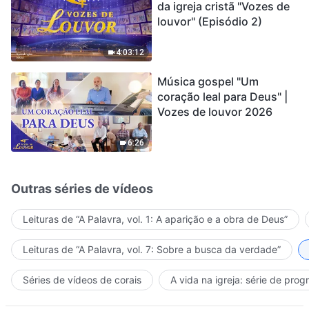
da igreja cristã "Vozes de
louvor" (Episódio 2)
4:03:12
Música gospel "Um
coração leal para Deus" |
Vozes de louvor 2026
6:26
Outras séries de vídeos
Leituras de “A Palavra, vol. 1: A aparição e a obra de Deus”
Leituras de “A Palavra, vol. 7: Sobre a busca da verdade”
Séries de vídeos de corais
A vida na igreja: série de pro