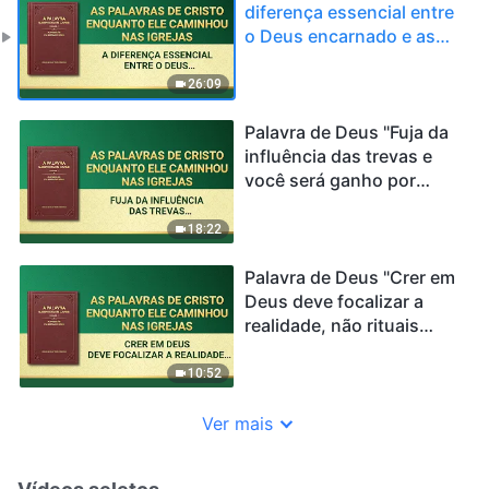
diferença essencial entre
o Deus encarnado e as
pessoas usadas por
Deus"
26:09
Palavra de Deus "Fuja da
influência das trevas e
você será ganho por
Deus"
18:22
Palavra de Deus "Crer em
Deus deve focalizar a
realidade, não rituais
religiosos"
10:52
Ver mais