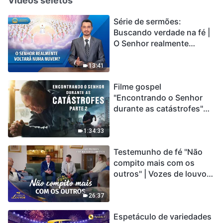
Vídeos seletos
Série de sermões:
Buscando verdade na fé |
O Senhor realmente
voltará numa nuvem?
13:41
Filme gospel
"Encontrando o Senhor
durante as catástrofes"
(Parte 2) A Terra está
entrando em um “Evento
1:34:33
de extinção em massa”. As
Testemunho de fé "Não
catástrofes ccontecem, a
compito mais com os
humanidade está
outros" | Vozes de louvor
entrando em contagem
2026
regressiva, você
encontrou uma maneira
26:37
de sobreviver?
Espetáculo de variedades