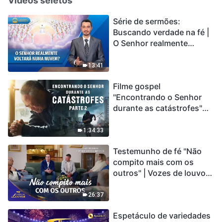
Vídeos seletos
Série de sermões:
Buscando verdade na fé |
O Senhor realmente
voltará numa nuvem?
13:41
Filme gospel
"Encontrando o Senhor
durante as catástrofes"
(Parte 2) A Terra está
entrando em um “Evento
1:34:33
de extinção em massa”. As
Testemunho de fé "Não
catástrofes ccontecem, a
compito mais com os
humanidade está
outros" | Vozes de louvor
entrando em contagem
2026
regressiva, você
encontrou uma maneira
26:37
de sobreviver?
Espetáculo de variedades