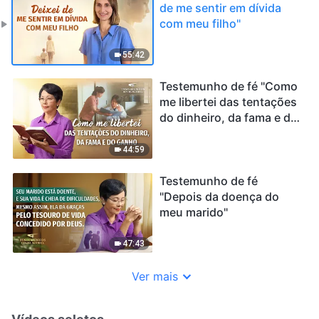
de me sentir em dívida
com meu filho"
55:42
Testemunho de fé "Como
me libertei das tentações
do dinheiro, da fama e do
ganho"
44:59
Testemunho de fé
"Depois da doença do
meu marido"
47:43
Ver mais