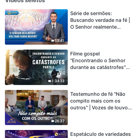
Vídeos seletos
Série de sermões:
Buscando verdade na fé |
O Senhor realmente
voltará numa nuvem?
13:41
Filme gospel
"Encontrando o Senhor
durante as catástrofes"
(Parte 2) A Terra está
entrando em um “Evento
1:34:33
de extinção em massa”. As
Testemunho de fé "Não
catástrofes ccontecem, a
compito mais com os
humanidade está
outros" | Vozes de louvor
entrando em contagem
2026
regressiva, você
encontrou uma maneira
26:37
de sobreviver?
Espetáculo de variedades