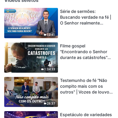
Vídeos seletos
Série de sermões:
Buscando verdade na fé |
O Senhor realmente
voltará numa nuvem?
13:41
Filme gospel
"Encontrando o Senhor
durante as catástrofes"
(Parte 2) A Terra está
entrando em um “Evento
1:34:33
de extinção em massa”. As
Testemunho de fé "Não
catástrofes ccontecem, a
compito mais com os
humanidade está
outros" | Vozes de louvor
entrando em contagem
2026
regressiva, você
encontrou uma maneira
26:37
de sobreviver?
Espetáculo de variedades